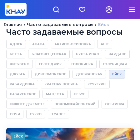
Главная
Часто задаваемые вопросы
Ейск
Часто задаваемые вопросы
АДЛЕР
АНАПА
АРХИПО-ОСИПОВКА
АШЕ
БЕТТА
БЛАГОВЕЩЕНСКАЯ
БУХТА ИНАЛ
ВАРДАНЕ
ВИТЯЗЕВО
ГЕЛЕНДЖИК
ГОЛОВИНКА
ГОЛУБИЦКАЯ
ДЖУБГА
ДИВНОМОРСКОЕ
ДОЛЖАНСКАЯ
ЕЙСК
КАБАРДИНКА
КРАСНАЯ ПОЛЯНА
КУЧУГУРЫ
ЛАЗАРЕВСКОЕ
МАЦЕСТА
НЕБУГ
НИЖНЕЕ ДЖЕМЕТЕ
НОВОМИХАЙЛОВСКИЙ
ОЛЬГИНКА
СОЧИ
СУККО
ТУАПСЕ
ЕЙСК