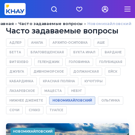
лавная
Часто задаваемые вопросы
Новомихайловский
Часто задаваемые вопросы
АДЛЕР
АНАПА
АРХИПО-ОСИПОВКА
АШЕ
БЕТТА
БЛАГОВЕЩЕНСКАЯ
БУХТА ИНАЛ
ВАРДАНЕ
ВИТЯЗЕВО
ГЕЛЕНДЖИК
ГОЛОВИНКА
ГОЛУБИЦКАЯ
ДЖУБГА
ДИВНОМОРСКОЕ
ДОЛЖАНСКАЯ
ЕЙСК
КАБАРДИНКА
КРАСНАЯ ПОЛЯНА
КУЧУГУРЫ
ЛАЗАРЕВСКОЕ
МАЦЕСТА
НЕБУГ
НИЖНЕЕ ДЖЕМЕТЕ
НОВОМИХАЙЛОВСКИЙ
ОЛЬГИНКА
СОЧИ
СУККО
ТУАПСЕ
НОВОМИХАЙЛОВСКИЙ