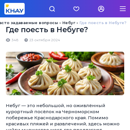
асто задаваемые вопросы
Небуг
Где поесть в Небуге?
Где поесть в Небуге?
348
23 октября 2024
Небуг — это небольшой, но оживлённый
курортный посёлок на Черноморском
побережье Краснодарского края. Помимо
красивых пляжей и развлечений, здесь можно
найти множество мест, где предлагают