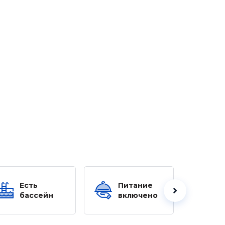
Есть
Питание
Ес
бассейн
включено
б