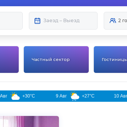
Частный сектор
Гостиниц
+30°C
9 Авг
+27°C
10 Авг
+2