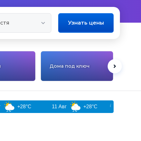
Узнать цены
Квар
ы
Дома под ключ
мног
дом
8°C
11 Авг
+28°C
12 Авг
+29°C