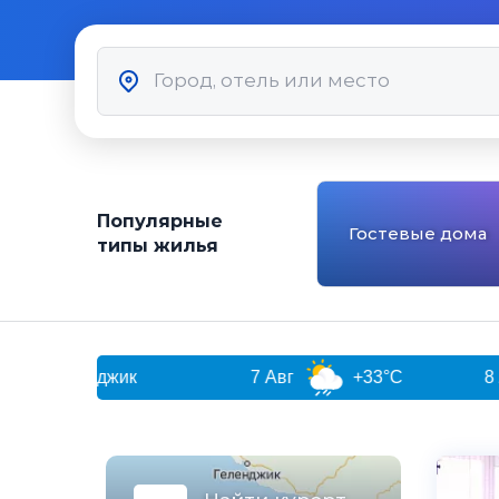
Популярные
Гостевые дома
типы жилья
енджик
7 Авг
+33°C
8 Авг