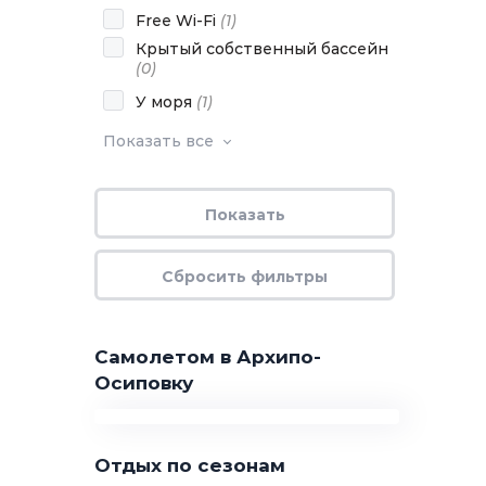
Free Wi-Fi
(
1
)
Крытый собственный бассейн
(
0
)
У моря
(
1
)
Показать все
Самолетом в Архипо-
Осиповку
Отдых по сезонам