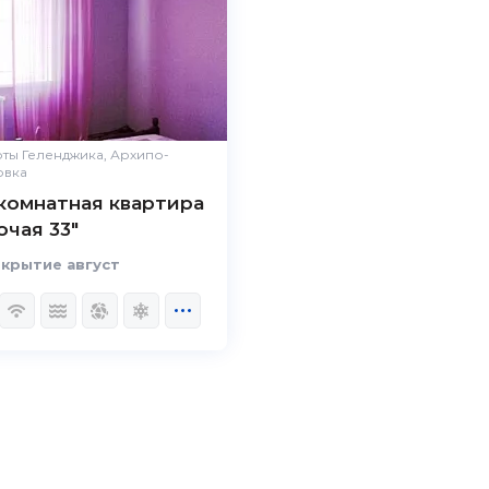
ты Геленджика, Архипо-
овка
-комнатная квартира
очая 33"
крытие август