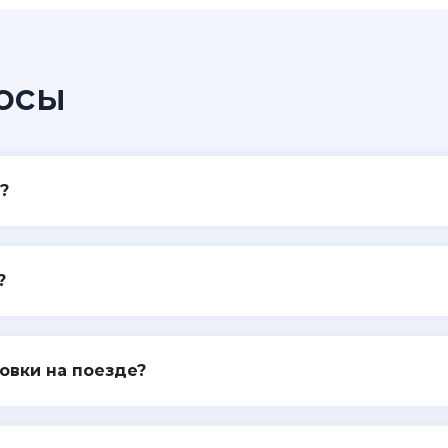
осы
?
?
овки на поезде?