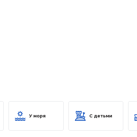
У моря
С детьми