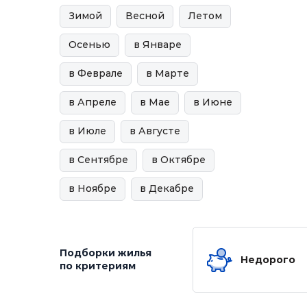
Зимой
Весной
Летом
Осенью
в Январе
в Феврале
в Марте
в Апреле
в Мае
в Июне
в Июле
в Августе
в Сентябре
в Октябре
в Ноябре
в Декабре
Подборки жилья
Недорого
по критериям