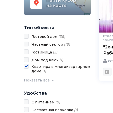
Найти курорт
на карте
Тип объекта
Курор
Гостевой дом
(
36
)
Осип
Частный сектор
(
18
)
"2х
Гостиница
(
5
)
Раб
Дом под ключ
(
1
)
От
Квартира в многоквартирном
доме
(
1
)
Показать все
Удобства
С питанием
(
0
)
Бесплатная парковка
(
1
)