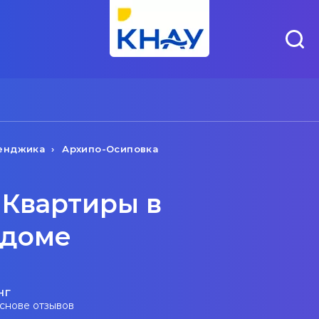
енджика
Архипо-Осиповка
 Квартиры в
 доме
нг
основе отзывов