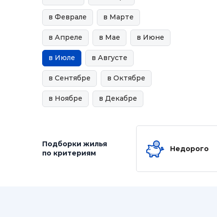
в Феврале
в Марте
в Апреле
в Мае
в Июне
в Июле
в Августе
в Сентябре
в Октябре
в Ноябре
в Декабре
Подборки жилья
Недорого
по критериям