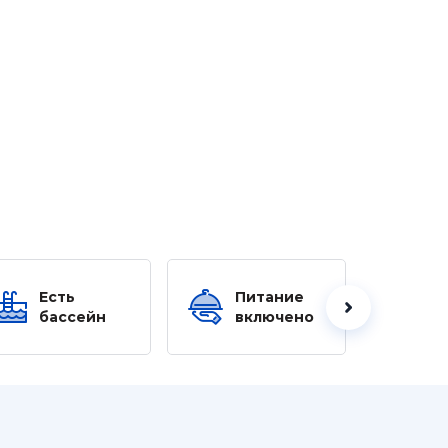
Есть
Питание
Ес
бассейн
включено
б