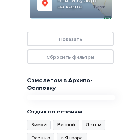
Найти курорт
на карте
Самолетом в Архипо-
Осиповку
Отдых по сезонам
Зимой
Весной
Летом
Осенью
в Январе