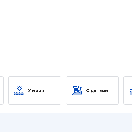
У моря
С детьми