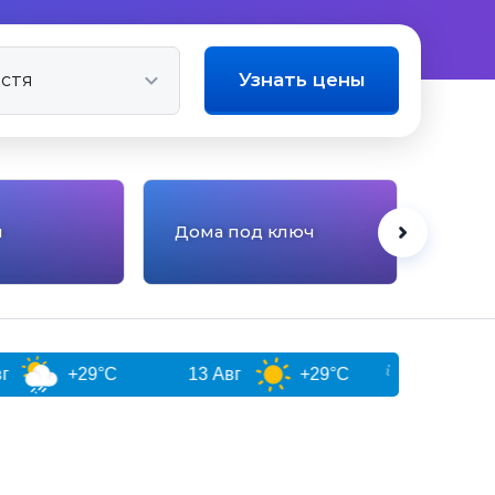
Узнать цены
Квар
ы
Дома под ключ
мног
дом
+29°C
13 Авг
+29°C
14 Авг
+27