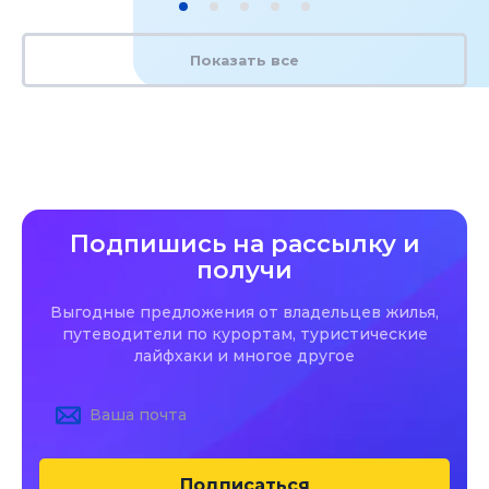
Показать все
Подпишись на рассылку и
получи
Выгодные предложения от владельцев жилья,
путеводители по курортам, туристические
лайфхаки и многое другое
Подписаться