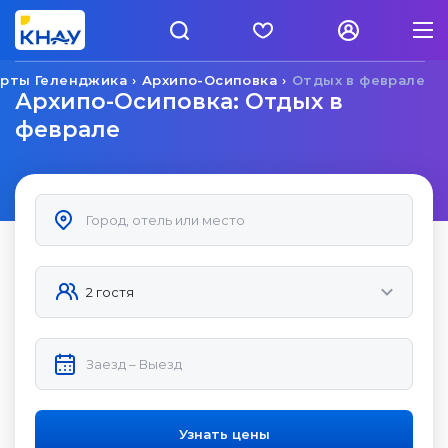
орты Геленджика
Архипо-Осиповка
Отдых в феврале
Архипо-Осиповка: Отдых в
феврале
Узнать цены