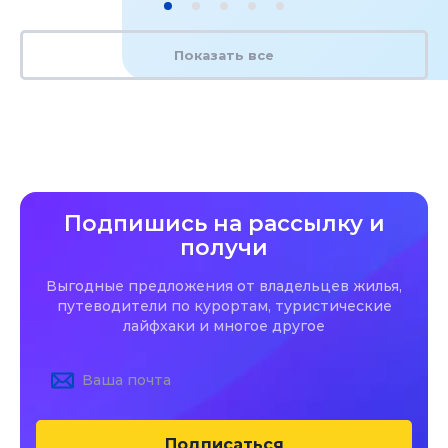
Показать все
Подпишись на рассылку и
получи
Выгодные предложения от владельцев жилья,
путеводители по курортам, туристические
лайфхаки и многое другое
Подписаться