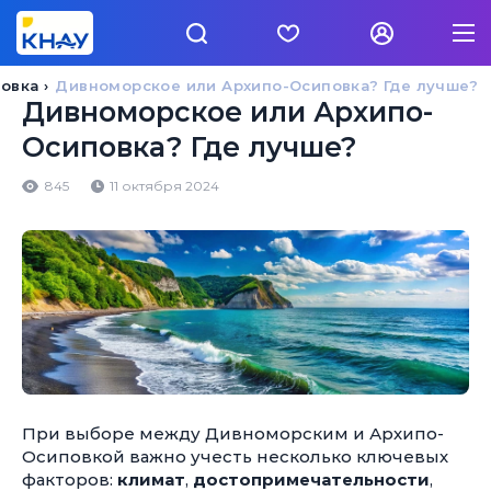
овка
Дивноморское или Архипо-Осиповка? Где лучше?
Дивноморское или Архипо-
Осиповка? Где лучше?
845
11 октября 2024
При выборе между Дивноморским и Архипо-
Осиповкой важно учесть несколько ключевых
факторов:
климат
,
достопримечательности
,