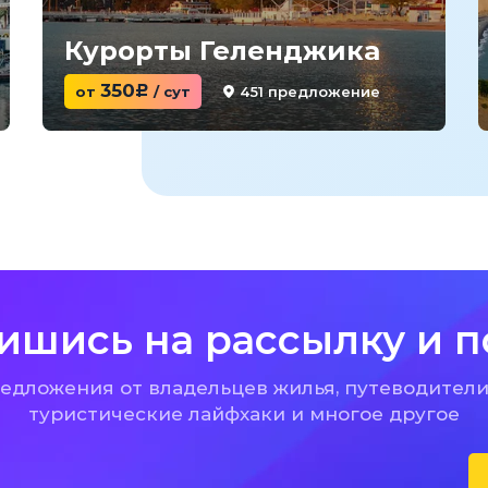
Курорты Геленджика
350
451 предложение
от
c
/ сут
ишись на рассылку и п
дложения от владельцев жилья, путеводители
туристические лайфхаки и многое другое