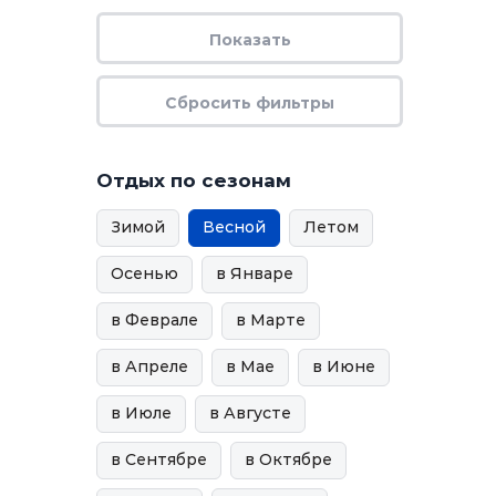
Отдых по сезонам
Зимой
Весной
Летом
Осенью
в Январе
в Феврале
в Марте
в Апреле
в Мае
в Июне
в Июле
в Августе
в Сентябре
в Октябре