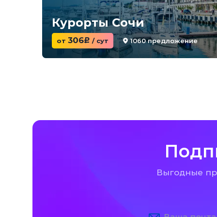
Курорты Сочи
306
1060 предложение
от
c
/ сут
Подп
Выгодные пре