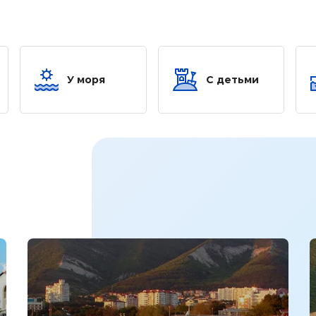
У моря
С детьми