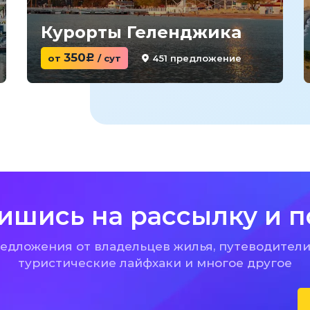
Курорты Геленджика
350
451 предложение
от
c
/ сут
ишись на рассылку и п
дложения от владельцев жилья, путеводители
туристические лайфхаки и многое другое