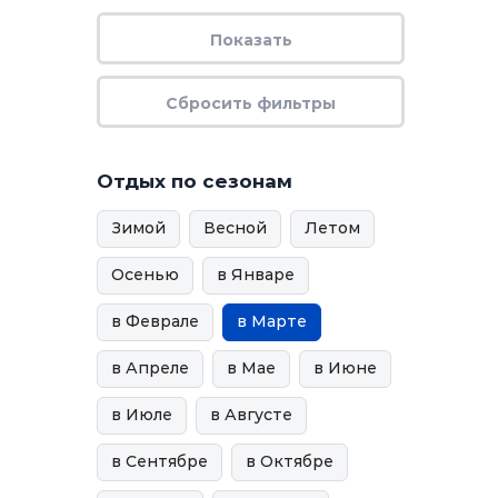
Отдых по сезонам
Зимой
Весной
Летом
Осенью
в Январе
в Феврале
в Марте
в Апреле
в Мае
в Июне
в Июле
в Августе
в Сентябре
в Октябре