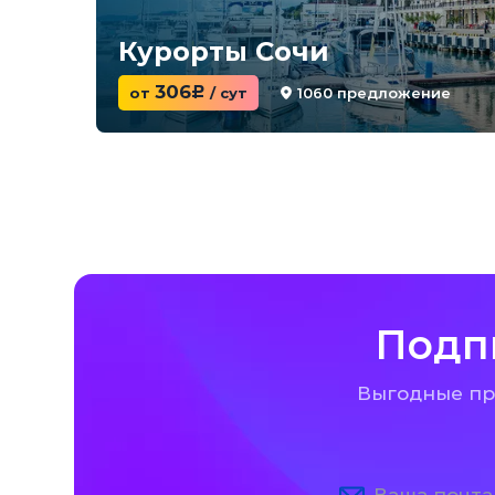
Курорты Сочи
306
1060 предложение
от
c
/ сут
Подп
Выгодные пре