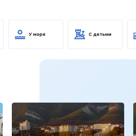
У моря
С детьми