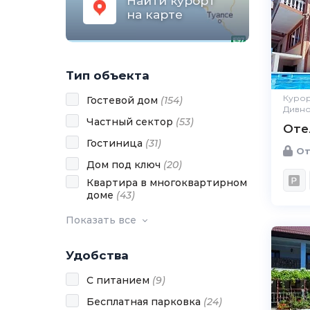
Найти курорт
на карте
Тип объекта
Курор
Гостевой дом
(
154
)
Дивн
Частный сектор
(
53
)
Оте
Гостиница
(
31
)
От
Дом под ключ
(
20
)
Квартира в многоквартирном
доме
(
43
)
Показать все
Удобства
С питанием
(
9
)
Бесплатная парковка
(
24
)