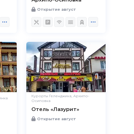
Открытие август
5.0
Чистота
Великолепно
Комфорт
Великолепно
Расположение
Великолепно
Удобства
Великолепно
Цена /
Великолепно
качество
Курорты Геленджика, Архипо-
инка
Осиповка
Персонал
Великолепно
Отель «Лазурит»
Открытие август