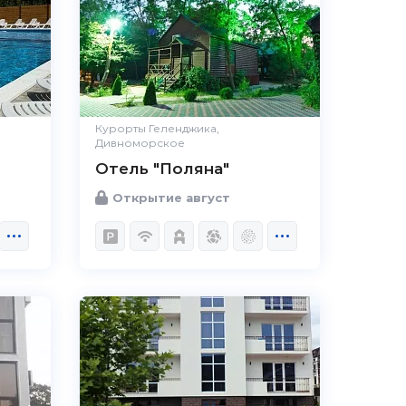
Курорты Геленджика,
Дивноморское
Отель "Поляна"
Открытие август