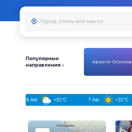
Популярные
Архипо-Осипов
направления ›
Авг
+31°C
7 Авг
+31°C
8 Авг