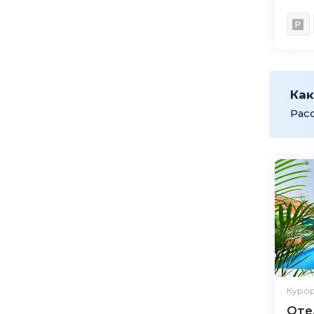
Как
Рас
Курор
Оте