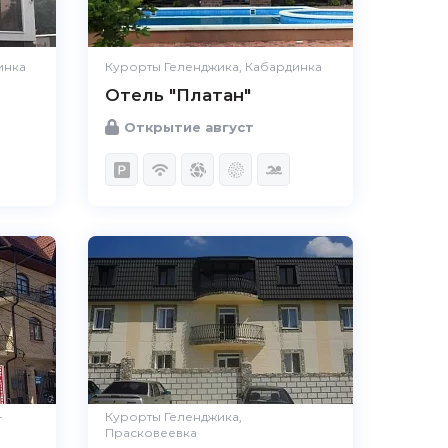
инка
Курорты Геленджика, Кабардинка
Отель "Платан"
Открытие август
-
Курорты Геленджика,
Прасковеевка