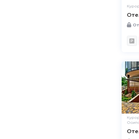
Курор
Оте
От
Курор
Осип
Оте