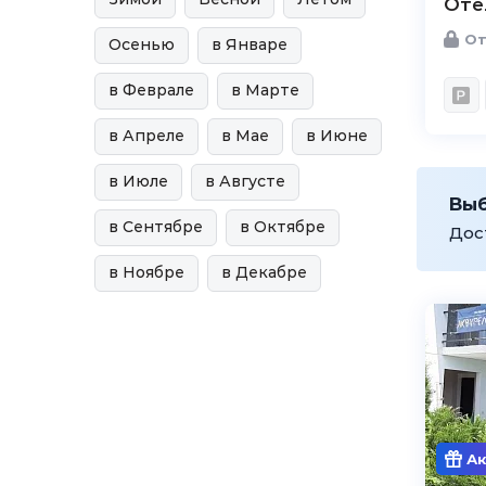
Оте
От
Осенью
в Январе
в Феврале
в Марте
в Апреле
в Мае
в Июне
в Июле
в Августе
Вы
в Сентябре
в Октябре
Дос
в Ноябре
в Декабре
Ак