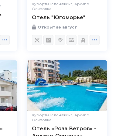
Курорты Геленджика, Архипо-
а
Осиповка
»
Отель "Югоморье"
Открытие август
-
Курорты Геленджика, Архипо-
Осиповка
»
Отель «Роза Ветров» -
Архипо-Осиповка