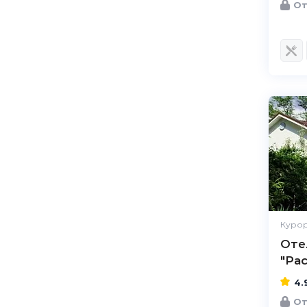
От
Курор
Оте
"Ра
4.
От