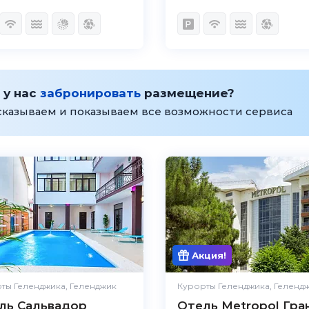
 у нас
забронировать
размещение?
сказываем и показываем все возможности сервиса
Акция!
ты Геленджика, Геленджик
Курорты Геленджика, Геленд
ль Сальвадор
Отель Metropol Гра