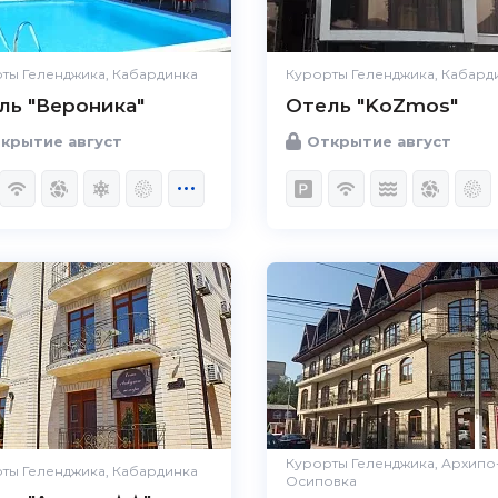
ты Геленджика, Кабардинка
Курорты Геленджика, Кабард
ль "Вероника"
Отель "KoZmos"
крытие август
Открытие август
Курорты Геленджика, Архипо
ты Геленджика, Кабардинка
Осиповка