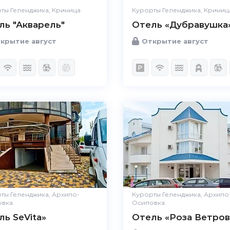
ты Геленджика, Криница
Курорты Геленджика, Криниц
ль "Акварель"
Отель «Дубравушка
крытие август
Открытие август
ты Геленджика, Архипо-
Курорты Геленджика, Архипо
овка
Осиповка
ль SeVita»
Отель «Роза Ветров