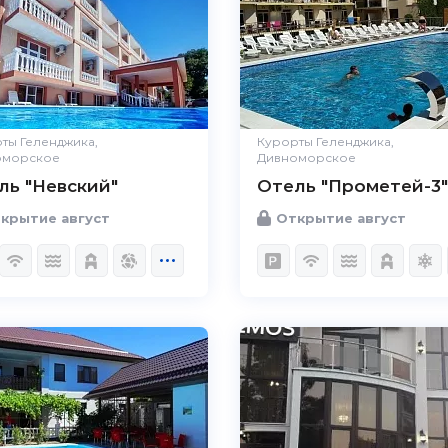
ты Геленджика,
Курорты Геленджика,
оморское
Дивноморское
ль "Невский"
Отель "Прометей-3"
крытие август
Открытие август