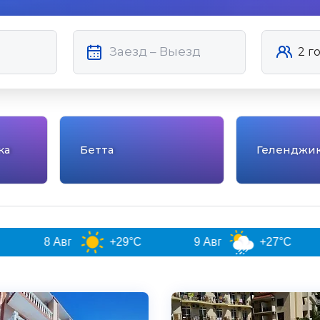
ка
Бетта
Геленджи
+29°C
9 Авг
+27°C
10 Авг