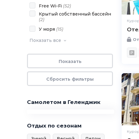
Free Wi-Fi
(
52
)
Крытый собственный бассейн
(
2
)
Курор
У моря
(
15
)
Оте
От
Показать все
Самолетом в Геленджик
Отдых по сезонам
Курор
Зимой
Весной
Летом