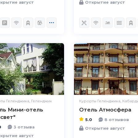
крытие август
Открытие август
4.9
Чистота
Великолепно
Комфорт
Великолепно
Расположение
Великолепно
Удобства
Великолепно
Цена / качество
Отлично
ты Геленджика, Геленджик
Курорты Геленджика, Кабард
Персонал
Великолепно
ль Мини-отель
Отель Атмосфера
ссвет"
5.0
8 отзывов
9
3 отзыва
Открытие август
крытие август