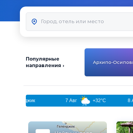
Популярные
Архипо-Осипов
направления ›
джик
7 Авг
+32°C
8 Авг
+