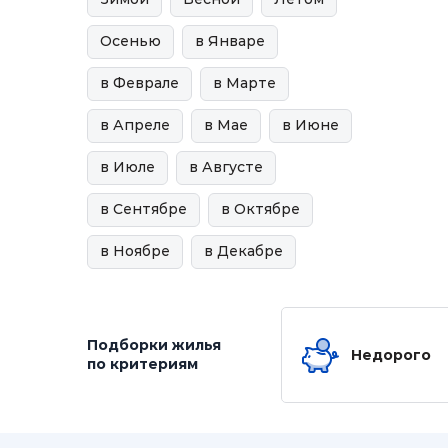
Осенью
в Январе
в Феврале
в Марте
в Апреле
в Мае
в Июне
в Июле
в Августе
в Сентябре
в Октябре
в Ноябре
в Декабре
Подборки жилья
Недорого
по критериям