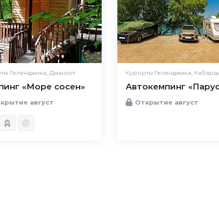
ты Геленджика, Джанхот
Курорты Геленджика, Кабард
пинг «Море сосен»
Автокемпинг «Пару
крытие август
Открытие август