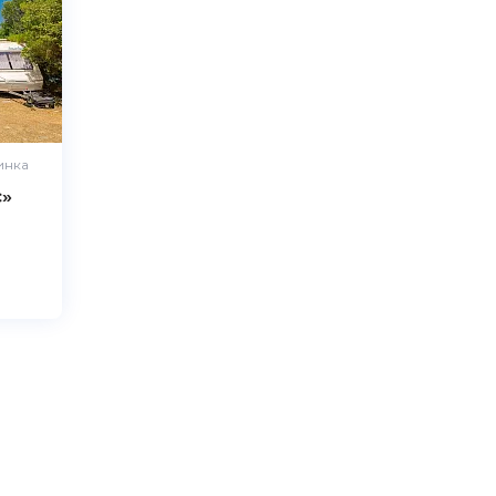
инка
с»