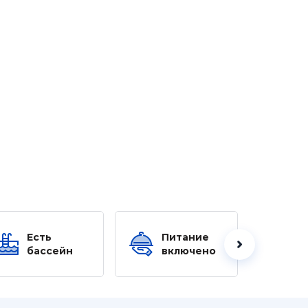
Есть
Питание
Ес
бассейн
включено
б