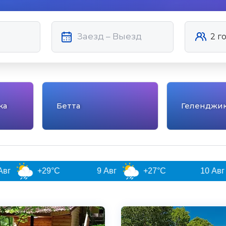
ка
Бетта
Геленджи
29°C
9 Авг
+27°C
10 Авг
+28°