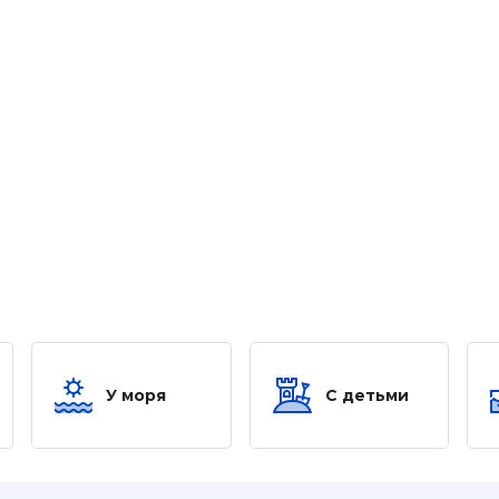
У моря
С детьми