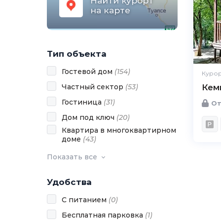
Найти курорт
на карте
Тип объекта
Гостевой дом
(
154
)
Курор
Частный сектор
(
53
)
Кем
Гостиница
(
31
)
От
Дом под ключ
(
20
)
Квартира в многоквартирном
доме
(
43
)
Показать все
Удобства
С питанием
(
0
)
Бесплатная парковка
(
1
)