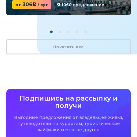
306
от
c
/ сут
1060 предложение
Показать все
Подпишись на рассылку и
получи
Выгодные предложения от владельцев жилья,
путеводители по курортам, туристические
лайфхаки и многое другое