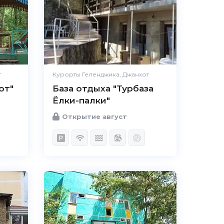
т
Курорты Геленджика, Джанхот
от"
База отдыха "Турбаза
Ёлки-палки"
Открытие август
4.7
Чистота
Великолепно