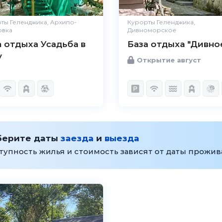
ты Геленджика, Архипо-
Курорты Геленджика,
овка
Дивноморское
а отдыха Усадьба в
База отдыха "Дивно
у
Открытие август
берите даты
заезда
и
выезда
тупность жилья и стоимость зависят от даты прожи