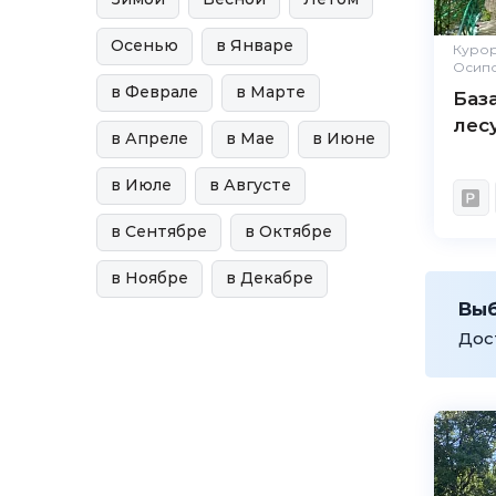
Осенью
в Январе
Курор
Осип
в Феврале
в Марте
Баз
лес
в Апреле
в Мае
в Июне
в Июле
в Августе
в Сентябре
в Октябре
в Ноябре
в Декабре
Вы
Дос