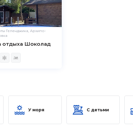
ты Геленджика, Архипо-
овка
а отдыха Шоколад
У моря
С детьми