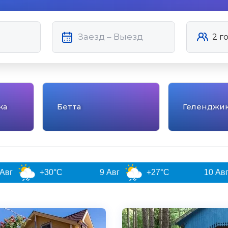
ка
Бетта
Геленджи
0°C
9 Авг
+27°C
10 Авг
+28°C