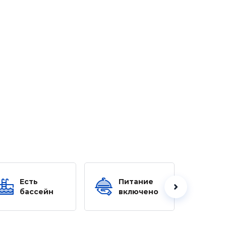
Есть
Питание
Ес
бассейн
включено
б