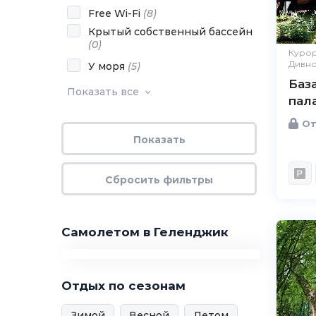
Free Wi-Fi
(
8
)
Крытый собственный бассейн
(
0
)
Курор
Дивн
У моря
(
5
)
Баз
Показать все
пал
От
Самолетом в Геленджик
Отдых по сезонам
Зимой
Весной
Летом