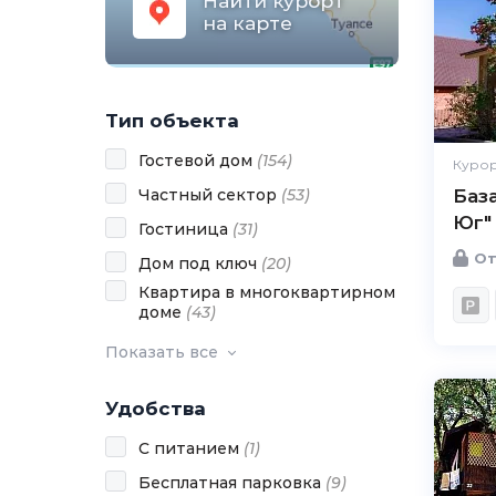
Найти курорт
на карте
Тип объекта
Гостевой дом
(
154
)
Курор
Частный сектор
(
53
)
Баз
Юг"
Гостиница
(
31
)
От
Дом под ключ
(
20
)
Квартира в многоквартирном
доме
(
43
)
Показать все
Удобства
С питанием
(
1
)
Бесплатная парковка
(
9
)