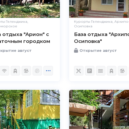
ты Геленджика,
Курорты Геленджика, Архипо
оморское
Осиповка
а отдыха "Арион" с
База отдыха "Архип
аточным городком
Осиповка"
крытие август
Открытие август