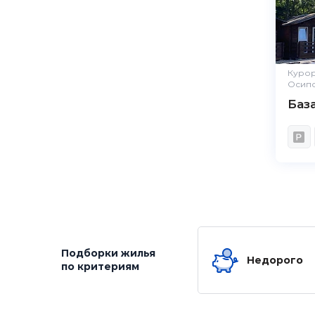
Курор
Осип
Баз
Подборки жилья
Недорого
по критериям