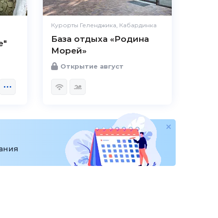
Курорты Геленджика, Кабардинка
База отдыха «Родина
е"
Морей»
Открытие август
вания