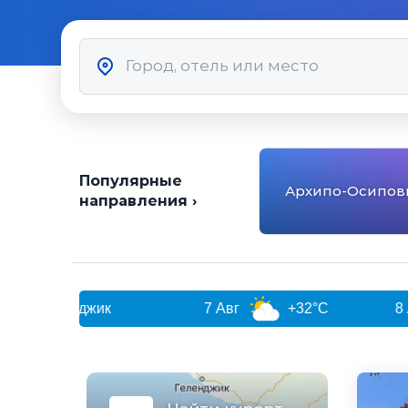
Популярные
Архипо-Осипов
направления ›
жик
7 Авг
+32°C
8 Авг
+3