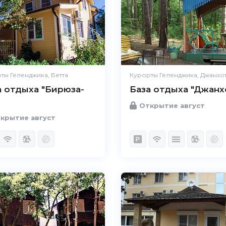
ты Геленджика, Бетта
Курорты Геленджика, Джанхо
а отдыха "Бирюза-
База отдыха "Джанх
Открытие август
крытие август