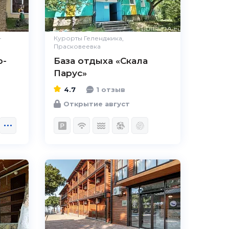
Комфорт
Отлично
Расположение
Великолепно
-
Курорты Геленджика,
Удобства
Отлично
Прасковеевка
Цена /
Великолепно
о-
База отдыха «Скала
качество
Парус»
Персонал
Великолепно
4.7
1 отзыв
Открытие август