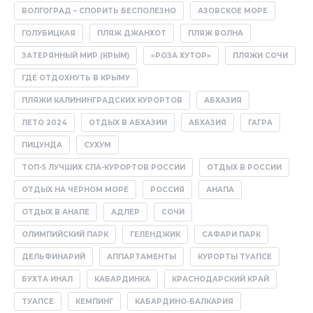
ВОЛГОГРАД – СПОРИТЬ БЕСПОЛЕЗНО
АЗОВСКОЕ МОРЕ
ГОЛУБИЦКАЯ
ПЛЯЖ ДЖАНХОТ
ПЛЯЖ ВОЛНА
ЗАТЕРЯННЫЙ МИР (КРЫМ)
«РОЗА ХУТОР»
ПЛЯЖИ СОЧИ
ГДЕ ОТДОХНУТЬ В КРЫМУ
ПЛЯЖИ КАЛИНИНГРАДСКИХ КУРОРТОВ
АБХАЗИЯ
ЛЕТО 2024
ОТДЫХ В АБХАЗИИ
АБХАЗИЯ
ГАГРА
ПИЦУНДА
СУХУМ
ТОП-5 ЛУЧШИХ СПА-КУРОРТОВ РОССИИ
ОТДЫХ В РОССИИ
ОТДЫХ НА ЧЕРНОМ МОРЕ
РОССИЯ
АНАПА
ОТДЫХ В АНАПЕ
АДЛЕР
СОЧИ
ОЛИМПИЙСКИЙ ПАРК
ГЕЛЕНДЖИК
САФАРИ ПАРК
ДЕЛЬФИНАРИЙ
АППАРТАМЕНТЫ
КУРОРТЫ ТУАПСЕ
БУХТА ИНАЛ
КАБАРДИНКА
КРАСНОДАРСКИЙ КРАЙ
ТУАПСЕ
КЕМПИНГ
КАБАРДИНО-БАЛКАРИЯ