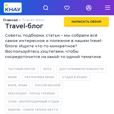
Главная
Travel-блог
НАПИСАТЬ ОБЗОР
Travel-блог
Советы, подборки, статьи – мы собрали всё
самое интересное и полезное в нашем travel-
блоге. Ищите что-то конкретное?
Воспользуйтесь хэштегами, чтобы
сосредоточится на какой-то одной тематике.
ЧАСТНЫЙ СЕКТОР
ЯЛТА
ДОСТОПРИМЕЧАТЕЛЬНОСТИ
КРЫМ
РЕСПУБЛИКА КРЫМ
ОТДЫХ В КРЫМУ
МОРЕ, КРЫМ
РОССИЯ ВЕСНОЙ
КРАСНОДАР – ГОРОД ТУРИЗМА
СОЧИ – КРУГЛОГОДИЧНЫЙ ОТДЫХ
ЯШКУЛЬ – САМОЕ ТЕПЛОЕ МЕСТО