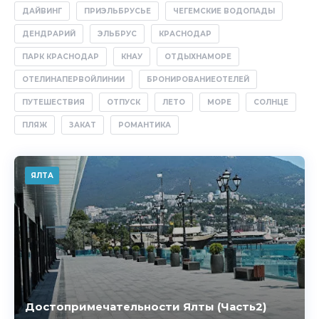
ДАЙВИНГ
ПРИЭЛЬБРУСЬЕ
ЧЕГЕМСКИЕ ВОДОПАДЫ
ДЕНДРАРИЙ
ЭЛЬБРУС
КРАСНОДАР
ПАРК КРАСНОДАР
КНАУ
ОТДЫХНАМОРЕ
ОТЕЛИНАПЕРВОЙЛИНИИ
БРОНИРОВАНИЕОТЕЛЕЙ
ПУТЕШЕСТВИЯ
ОТПУСК
ЛЕТО
МОРЕ
СОЛНЦЕ
ПЛЯЖ
ЗАКАТ
РОМАНТИКА
ЯЛТА
Достопримечательности Ялты (Часть2)