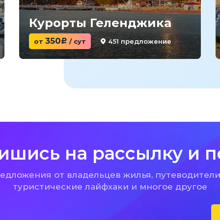
Курорты Геленджика
350
451 предложение
от
c
/ сут
ишись на рассылку и п
дложения от владельцев жилья, путеводители
туристические лайфхаки и многое другое