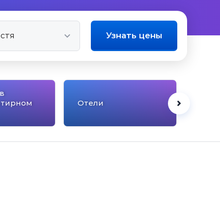
Узнать цены
в
ртирном
Отели
Котт