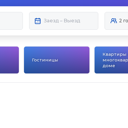
Квартиры 
Гостиницы
многоква
доме