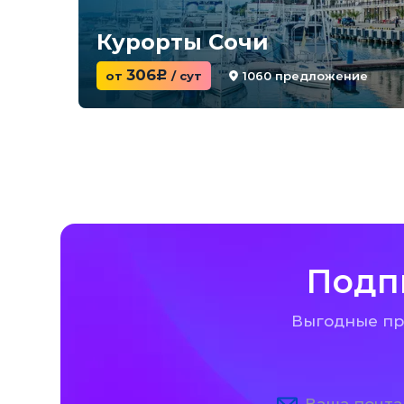
Курорты Сочи
306
1060 предложение
от
c
/ сут
Подп
Выгодные пре