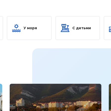
У моря
С детьми