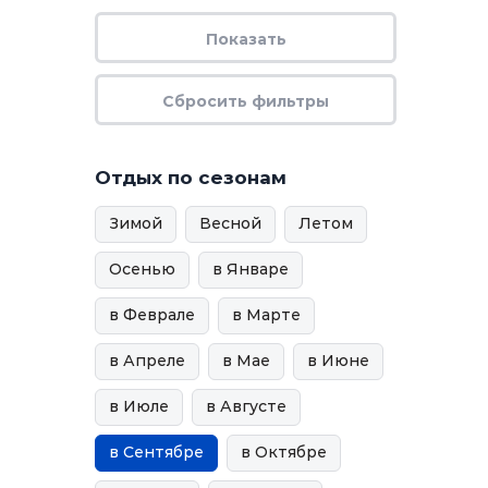
Отдых по сезонам
Зимой
Весной
Летом
Осенью
в Январе
в Феврале
в Марте
в Апреле
в Мае
в Июне
в Июле
в Августе
в Сентябре
в Октябре