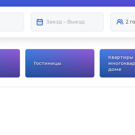
Квартиры 
Гостиницы
многоква
доме