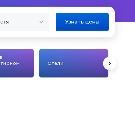
Узнать цены
в
ртирном
Отели
Котт