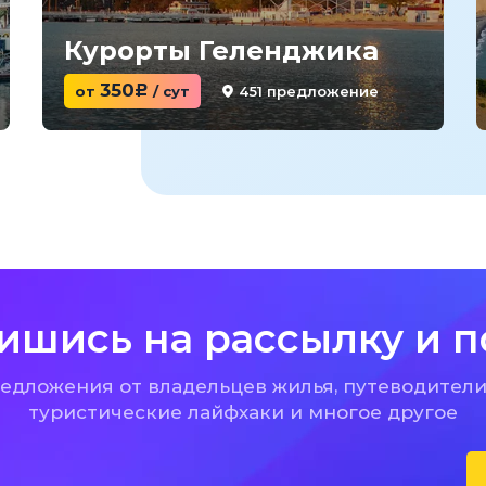
Курорты Геленджика
350
451 предложение
от
c
/ сут
ишись на рассылку и п
дложения от владельцев жилья, путеводители
туристические лайфхаки и многое другое