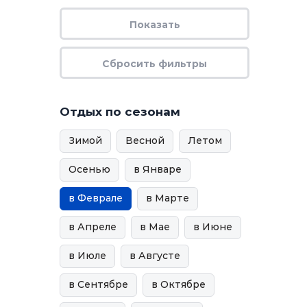
Отдых по сезонам
Зимой
Весной
Летом
Осенью
в Январе
в Феврале
в Марте
в Апреле
в Мае
в Июне
в Июле
в Августе
в Сентябре
в Октябре