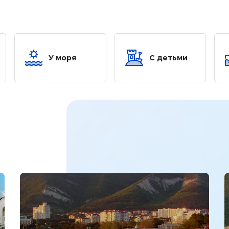
У моря
С детьми