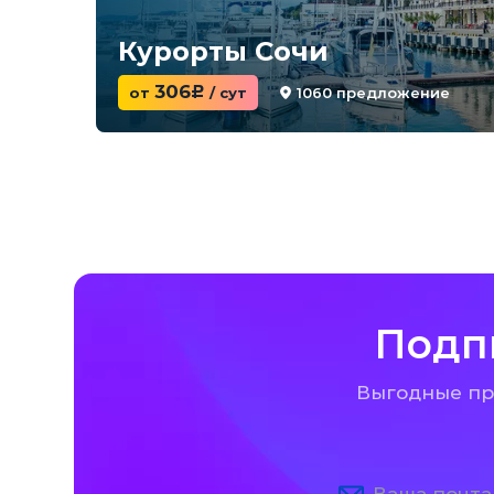
Курорты Сочи
306
1060 предложение
от
c
/ сут
Подп
Выгодные пре