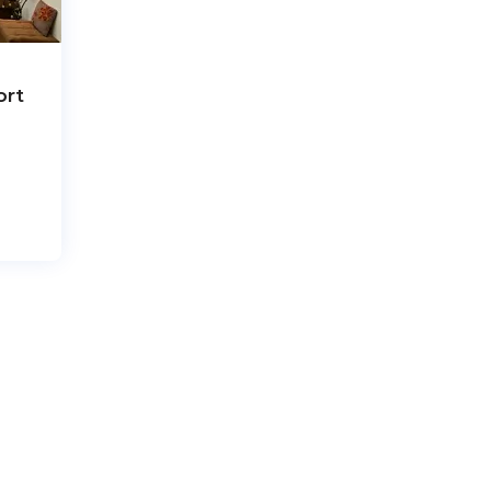
Удобства
Великолепно
Цена /
Великолепно
качество
ort
Персонал
Великолепно