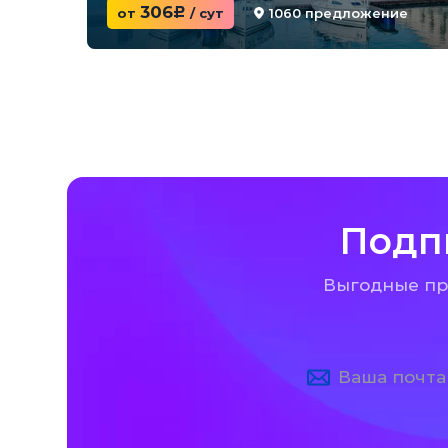
306
1060 предложение
от
c
/ сут
Подп
Выгодные пре