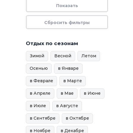
Отдых по сезонам
Зимой
Весной
Летом
Осенью
в Январе
в Феврале
в Марте
в Апреле
в Мае
в Июне
в Июле
в Августе
в Сентябре
в Октябре
в Ноябре
в Декабре