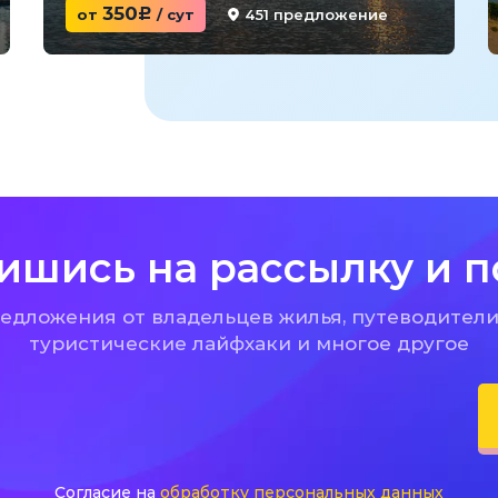
350
451 предложение
от
c
/ сут
ишись на рассылку и п
дложения от владельцев жилья, путеводители
туристические лайфхаки и многое другое
Согласие на
обработку персональных данных