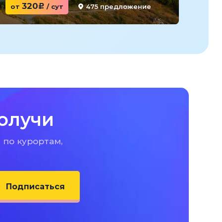
320
475 предложение
от
c
/ сут
от
олучи
 по курортам,
Подписаться