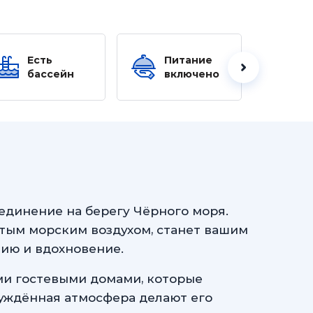
Есть
Питание
Ес
бассейн
включено
б
уединение на берегу Чёрного моря.
тым морским воздухом, станет вашим
нию и вдохновение.
и гостевыми домами, которые
уждённая атмосфера делают его