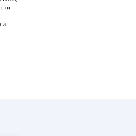
асти
в и