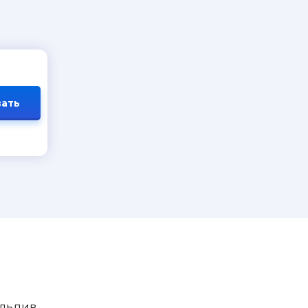
ать
льдив,