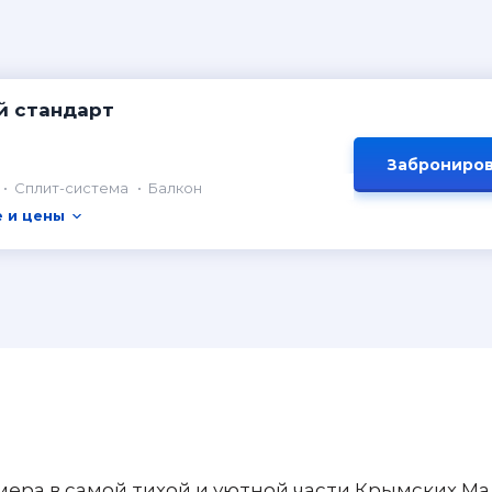
й стандарт
Заброниров
Сплит-система
Балкон
 и цены
ра в самой тихой и уютной части Крымских Ма