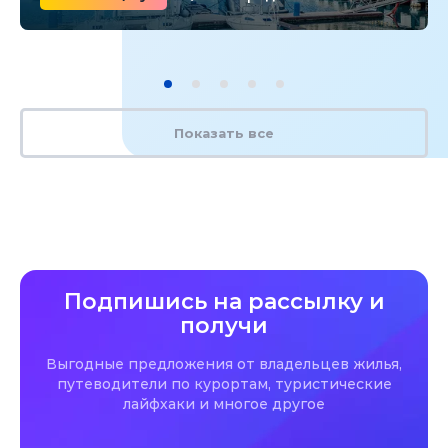
Показать все
Подпишись на рассылку и
получи
Выгодные предложения от владельцев жилья,
путеводители по курортам, туристические
лайфхаки и многое другое