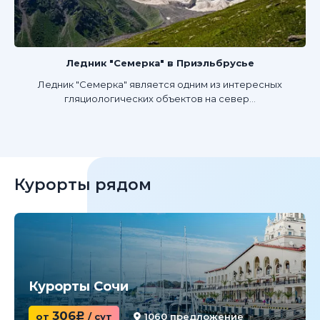
Ледник "Семерка" в Приэльбрусье
Ледник "Семерка" является одним из интересных
гляциологических объектов на север...
Курорты рядом
Курорты Сочи
306
от
c
/ сут
1060 предложение