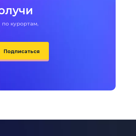
олучи
 по курортам,
Подписаться