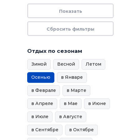
Отдых по сезонам
Зимой
Весной
Летом
Осенью
в Январе
в Феврале
в Марте
в Апреле
в Мае
в Июне
в Июле
в Августе
в Сентябре
в Октябре