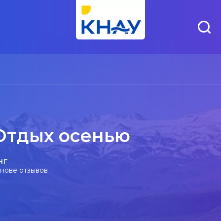
 Отдых осенью
нг
снове отзывов