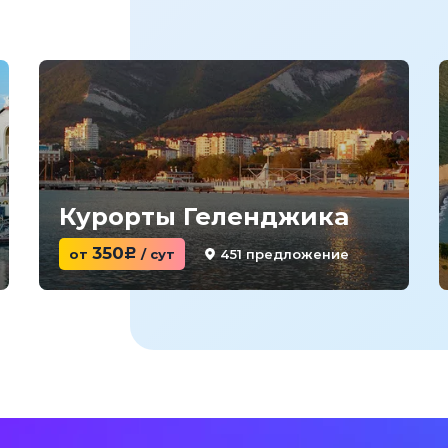
Курорты Геленджика
350
451 предложение
от
c
/ сут