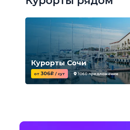
Курорты рядом
Курорты Сочи
306
1060 предложение
от
c
/ сут