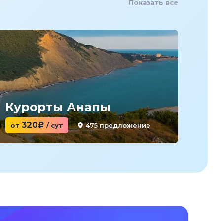
Показать все
Курорты Анапы
Ку
320
475 предложение
от
c
/ сут
от