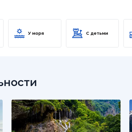
У моря
С детьми
ьности