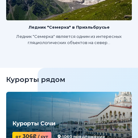
Ледник "Семерка" в Приэльбрусье
Ледник "Семерка" является одним из интересных
гляциологических объектов на север...
Курорты рядом
Курорты Сочи
306
от
c
/ сут
1060 предложение