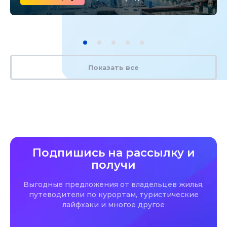
Показать все
Подпишись на рассылку и
получи
Выгодные предложения от владельцев жилья,
путеводители по курортам, туристические
лайфхаки и многое другое