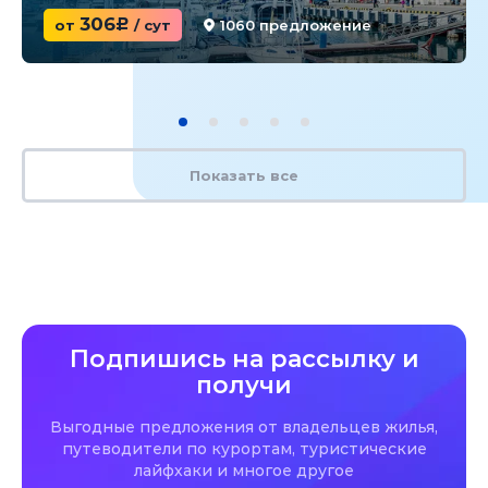
306
от
c
/ сут
1060 предложение
Показать все
Подпишись на рассылку и
получи
Выгодные предложения от владельцев жилья,
путеводители по курортам, туристические
лайфхаки и многое другое