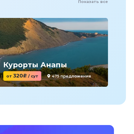
Показать все
Курорты Анапы
Ку
320
475 предложение
от
c
/ сут
от