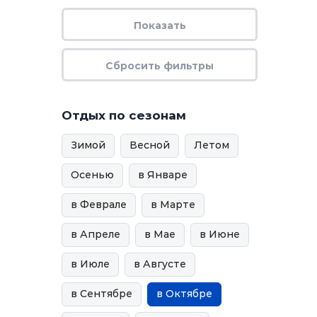
Отдых по сезонам
Зимой
Весной
Летом
Осенью
в Январе
в Феврале
в Марте
в Апреле
в Мае
в Июне
в Июле
в Августе
в Сентябре
в Октябре