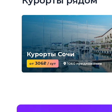
Курорты рядом
Курорты Сочи
306
1060 предложение
от
c
/ сут