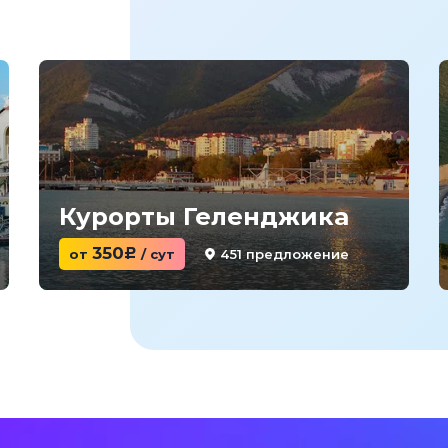
Курорты Геленджика
350
451 предложение
от
c
/ сут