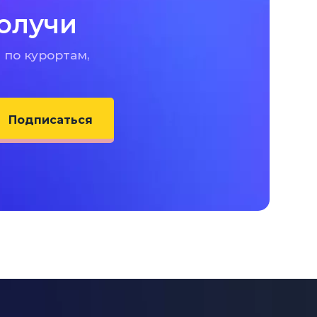
олучи
 по курортам,
Подписаться