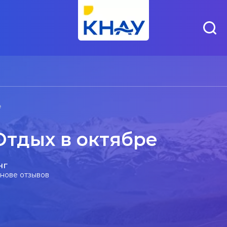
е
Отдых в октябре
нг
снове отзывов