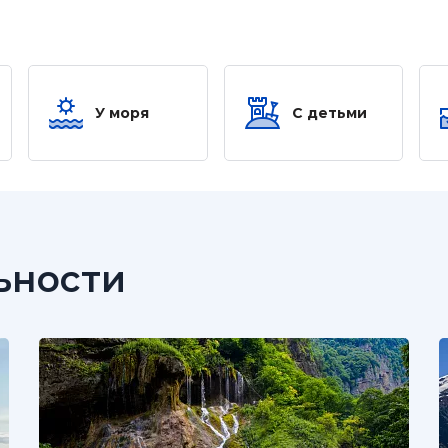
У моря
С детьми
ьности