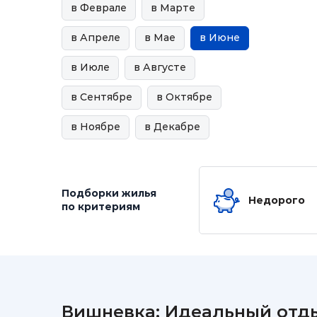
в Феврале
в Марте
в Апреле
в Мае
в Июне
в Июле
в Августе
в Сентябре
в Октябре
в Ноябре
в Декабре
Подборки жилья
Недорого
по критериям
Вишневка: Идеальный отды