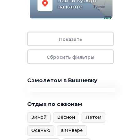
Найти курорт
на карте
Самолетом в Вишневку
Отдых по сезонам
Зимой
Весной
Летом
Осенью
в Январе