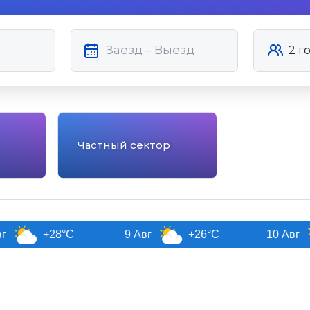
Частный сектор
+28°C
9 Авг
+26°C
10 Авг
+2