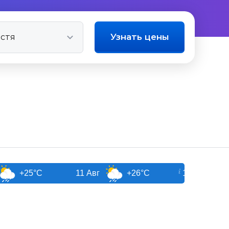
Узнать цены
5°C
11 Авг
+26°C
12 Авг
+27°C