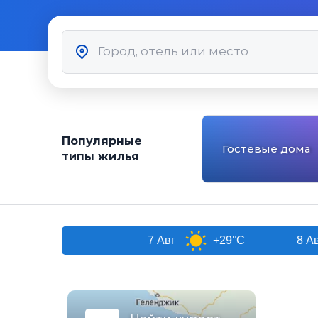
Популярные
Гостевые дома
типы жилья
очи
7 Авг
+29°C
8 Авг