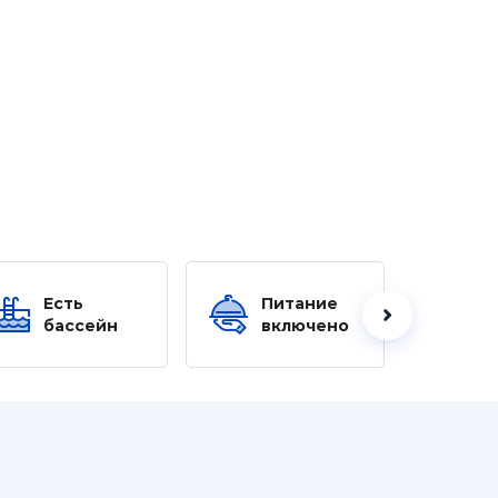
Есть
Питание
Ес
бассейн
включено
б