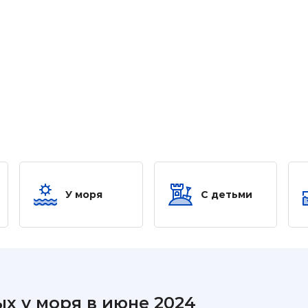
У моря
С детьми
х у моря в июне 2024