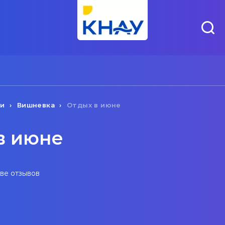
чи
Вишневка
Отдых в июне
в июне
ове отзывов