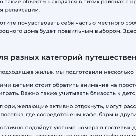
 такие объекты находятся в тихих районах с к
я релаксации.
хотите почувствовать себя частью местного со
ородного дома будет правильным выбором. Зде
ля разных категорий путешестве
подходящее жилье, мы подготовили несколько
кими детьми стоит обратить внимание на прос
 играть. Важно также учитывать близость к де
ди, желающие активно отдохнуть, могут расс
поселка, где сосредоточены кафе, бары и друг
 отлично подойдут уютные номера в гостевых д
, где можно наслаждаться утренним кофе или 