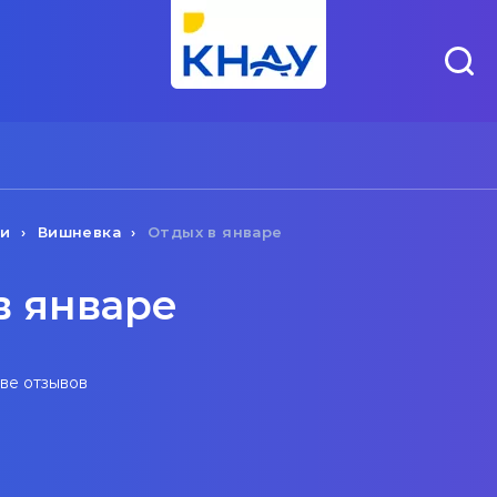
чи
Вишневка
Отдых в январе
в январе
ове отзывов