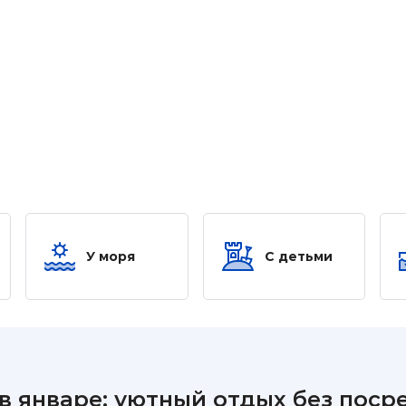
У моря
С детьми
в январе: уютный отдых без поср