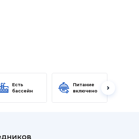
Есть
Питание
Ес
бассейн
включено
б
едников