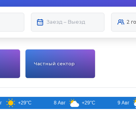
Частный сектор
+29°C
8 Авг
+29°C
9 Авг
+27