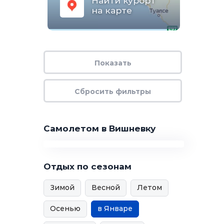
Найти курорт
на карте
Самолетом в Вишневку
Отдых по сезонам
Зимой
Весной
Летом
Осенью
в Январе