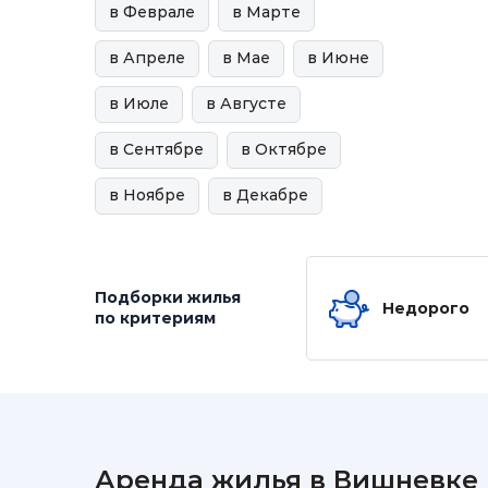
в Феврале
в Марте
в Апреле
в Мае
в Июне
в Июле
в Августе
в Сентябре
в Октябре
в Ноябре
в Декабре
Подборки жилья
Недорого
по критериям
Аренда жилья в Вишневке 