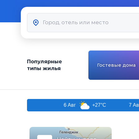
Популярные
Гостевые дома
типы жилья
очи
6 Авг
+27°C
7 Авг