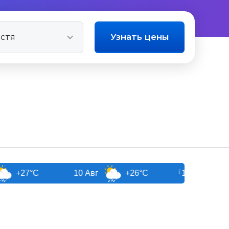
Узнать цены
°C
10 Авг
+26°C
11 Авг
+26°C