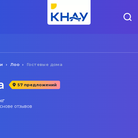
чи
Лоо
Гостевые дома
а
57 предложений
нг
основе отзывов