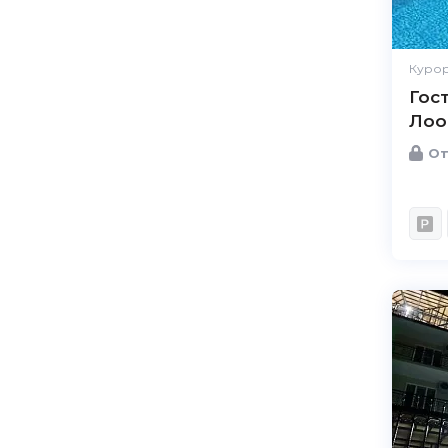
Курор
Гос
Лоо
От