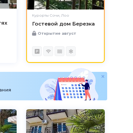
Курорты Сочи, Лоо
тях
Гостевой дом Березка
Открытие август
вания
5.0
Чистота
Великолепно
Комфорт
Великолепно