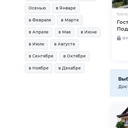
Осенью
в Январе
Курор
в Феврале
в Марте
Гос
Под
в Апреле
в Мае
в Июне
От
в Июле
в Августе
в Сентябре
в Октябре
в Ноябре
в Декабре
Вы
Дос