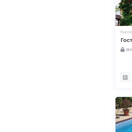
Курор
Гос
От