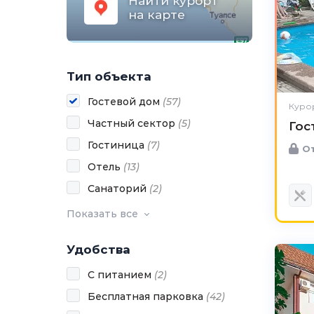
Найти курорт
на карте
Тип объекта
Гостевой дом
(
57
)
Куро
Частный сектор
(
5
)
Гос
Гостиница
(
7
)
От
Отель
(
13
)
Санаторий
(
2
)
Показать все
Удобства
С питанием
(
2
)
Бесплатная парковка
(
42
)