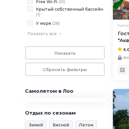
Free Wi-Fi
(
51
)
Крытый собственный бассейн
(
1
)
У моря
(
28
)
Курор
Гос
Показать все
"Акв
5.
От
Самолетом в Лоо
Отдых по сезонам
Зимой
Весной
Летом