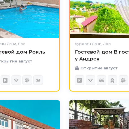
рты Сочи, Лоо
Курорты Сочи, Лоо
тевой дом Рояль
Гостевой дом В гос
у Андрея
крытие август
Открытие август
5.0
Чистота
Великолепно
Комфорт
Великолепно
Расположение
Великолепно