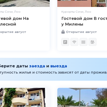
ты Сочи, Лоо
Курорты Сочи, Лоо
тевой дом На
Гостевой дом В гос
лесной
у Милены
крытие август
Открытие август
берите даты
заезда
и
выезда
тупность жилья и стоимость зависят от даты прожи