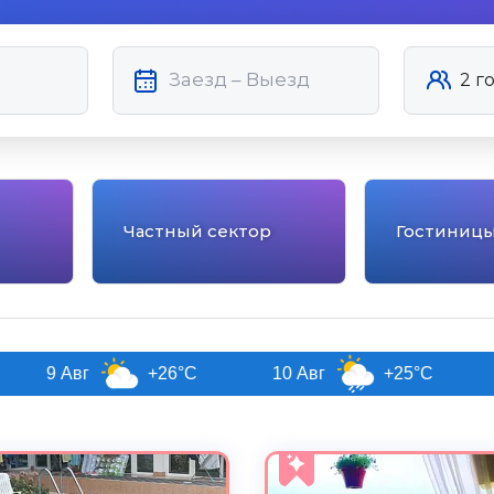
Частный сектор
Гостиниц
+26°C
10 Авг
+25°C
11 Авг