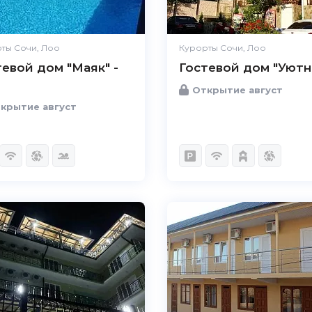
ты Сочи, Лоо
Курорты Сочи, Лоо
тевой дом "Маяк" -
Гостевой дом "Уют
Открытие август
крытие август