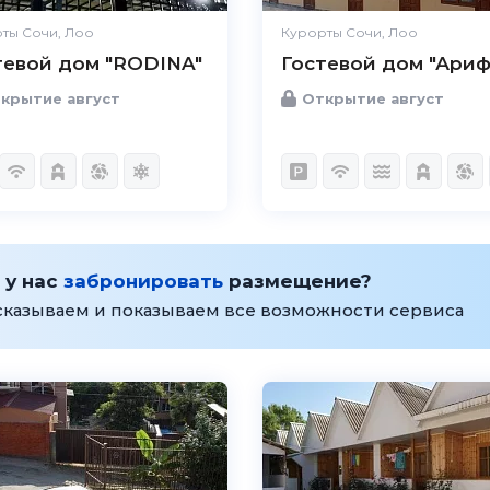
ты Сочи, Лоо
Курорты Сочи, Лоо
тевой дом "RODINA"
Гостевой дом "Ариф
крытие август
Открытие август
 у нас
забронировать
размещение?
сказываем и показываем все возможности сервиса