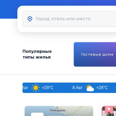
Популярные
Гостевые дома
типы жилья
г
+29°C
8 Авг
+28°C
9 Авг