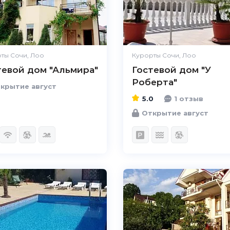
ты Сочи, Лоо
Курорты Сочи, Лоо
тевой дом "Альмира"
Гостевой дом "У
Роберта"
крытие август
5.0
1 отзыв
Открытие август