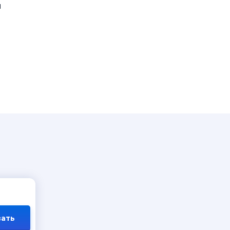
й
ать