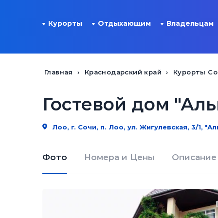
Курорты
Отдыхающим
Владельцам
Главная
Краснодарский край
Курорты Со
Гостевой дом "Ал
Лоо, г. Сочи, п. Лоо, ул. Жигулевская, 3/1, "А
Фото
Номера и Цены
Описание