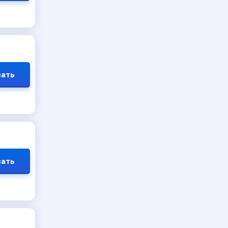
ать
ать