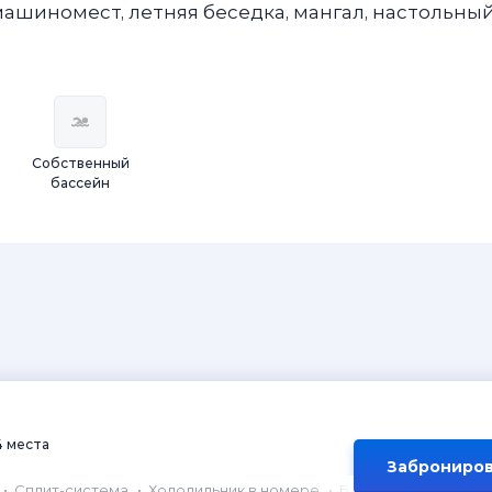
 машиномест, летняя беседка, мангал, настольны
Собственный
бассейн
4 места
Заброниров
Сплит-система
Холодильник в номере
Балкон