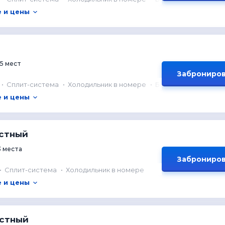
 и цены
5 мест
Заброниров
Сплит-система
Холодильник в номере
Балкон
 и цены
естный
3 места
Заброниров
Сплит-система
Холодильник в номере
 и цены
естный