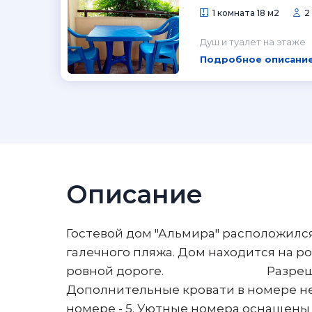
1 комната 18 м2
2
Душ и туалет на этаже
Подробное описание
Описание
Гостевой дом "Альмира" расположился
галечного пляжа. Дом находится на р
ровной дороге. Разрешается п
Дополнительные кровати в номере не
номере - 5. Уютные номера оснащены