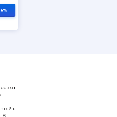
ать
ров от
о
стей в
. В