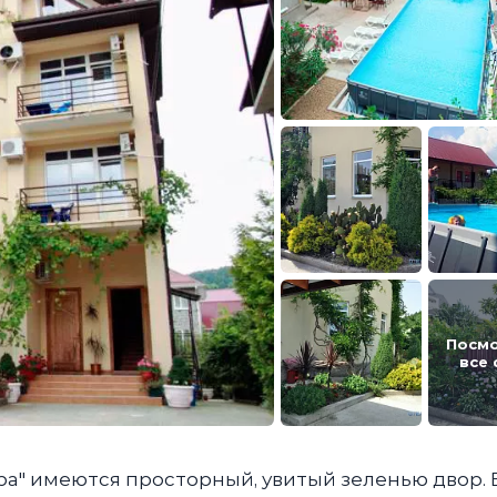
Посм
все
ра" имеются просторный, увитый зеленью двор. 