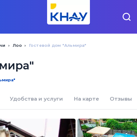
чи
Лоо
Гостевой дом "Альмира"
ьмира"
льмира"
Удобства и услуги
На карте
Отзывы