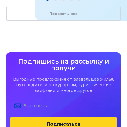
Показать все
Подпишись на рассылку и
получи
Выгодные предложения от владельцев жилья,
путеводители по курортам, туристические
лайфхаки и многое другое
Подписаться