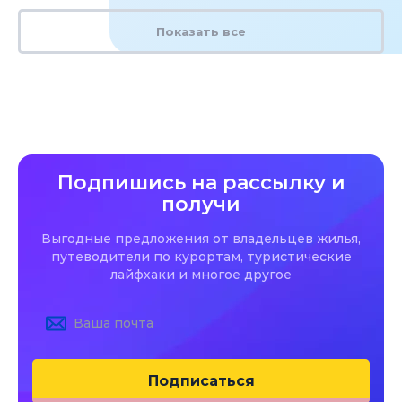
Показать все
Подпишись на рассылку и
получи
Выгодные предложения от владельцев жилья,
путеводители по курортам, туристические
лайфхаки и многое другое
Подписаться