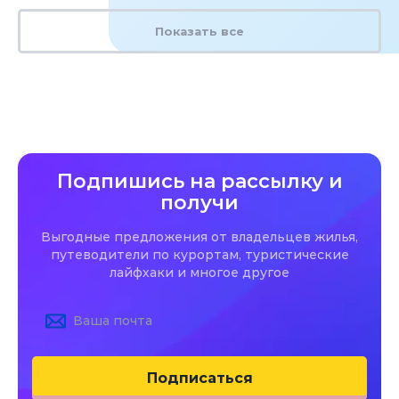
Показать все
Подпишись на рассылку и
получи
Выгодные предложения от владельцев жилья,
путеводители по курортам, туристические
лайфхаки и многое другое
Подписаться