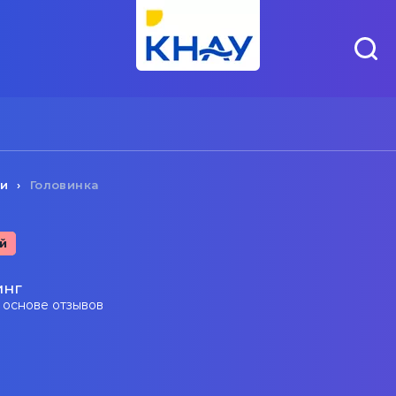
чи
Головинка
й
инг
а основе отзывов