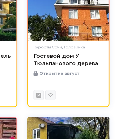
Курорты Сочи, Головинка
рель
Гостевой дом У
Тюльпанового дерева
Открытие август
4.9