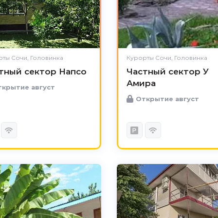
ты Сочи, Головинка
Курорты Сочи, Головинка
тный сектор Напсо
Частный сектор У
Амира
крытие август
Открытие август
4.7
Чистота
Великолепно
Комфорт
Отлично
Расположение
Великолепно