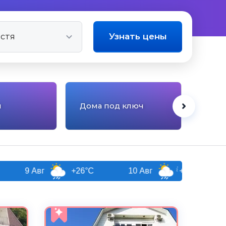
Узнать цены
ы
Дома под ключ
Отел
+26°C
10 Авг
+26°C
11 Авг