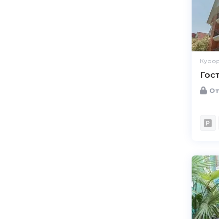
Курор
Гос
От