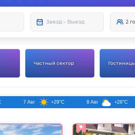
Частный сектор
Гостиниц
 Авг
+29°C
8 Авг
+28°C
9 Авг
5.0
Чистота
Великолепно