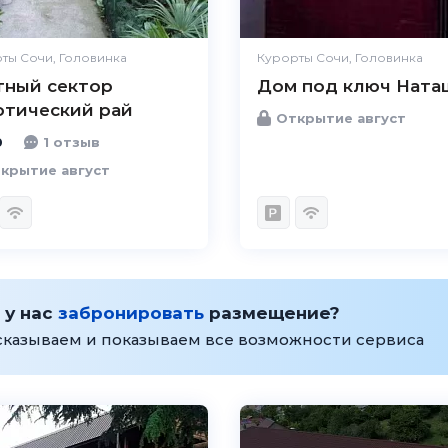
Цена /
Великолепно
качество
ты Сочи, Головинка
Курорты Сочи, Головинка
тный сектор
Дом под ключ Ната
Персонал
Великолепно
отический рай
Открытие август
0
1 отзыв
крытие август
 у нас
забронировать
размещение?
сказываем и показываем все возможности сервиса