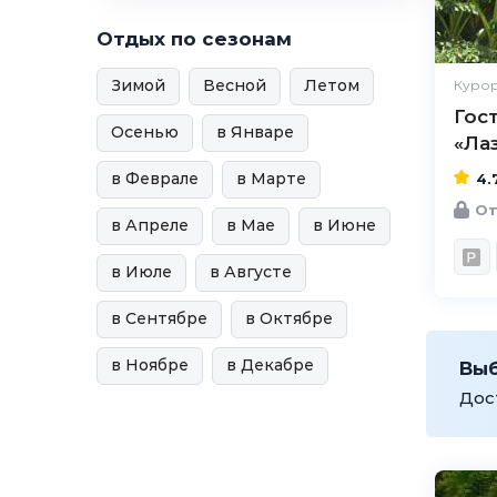
Отдых по сезонам
Зимой
Весной
Летом
Курор
Гос
Осенью
в Январе
«Ла
в Феврале
в Марте
4.
От
в Апреле
в Мае
в Июне
в Июле
в Августе
в Сентябре
в Октябре
в Ноябре
в Декабре
Вы
Дос