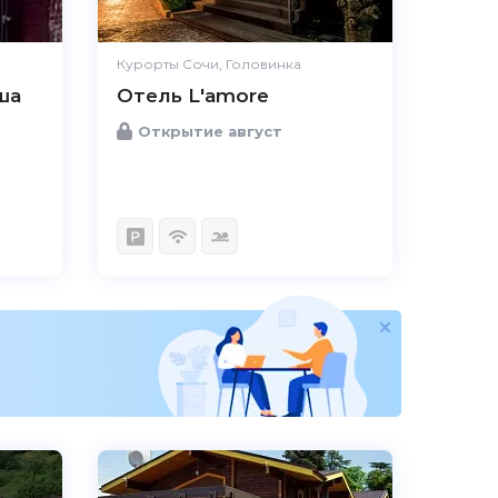
Курорты Сочи, Головинка
ша
Отель L'amore
Открытие август