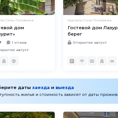
Удобства
Отлично
Цена / качество
Хорошо
ты Сочи, Головинка
Курорты Сочи, Головинка
Персонал
Великолепно
тевой дом
Гостевой дом Лазу
зурит»
берег
7
1 отзыв
Открытие август
крытие август
берите даты
заезда
и
выезда
тупность жилья и стоимость зависят от даты прожи