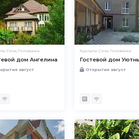
ты Сочи, Головинка
Курорты Сочи, Головинка
тевой дом Ангелина
Гостевой дом Уютн
крытие август
Открытие август