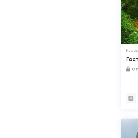
Курор
Гос
От