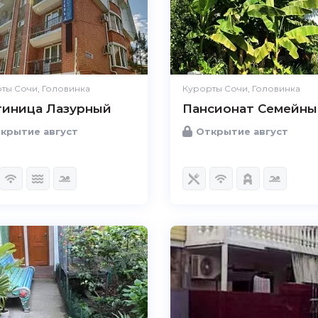
ты Сочи, Головинка
Курорты Сочи, Головинка
тиница Лазурный
Пансионат Семейны
крытие август
Открытие август
5.0
Чистота
Великолепно
Комфорт
Великолепно
Расположение
Великолепно
Удобства
Великолепно