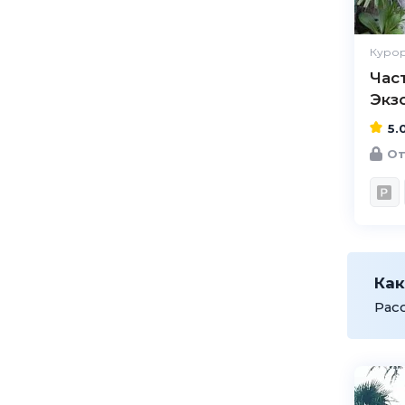
Курор
Час
Экз
5.
От
Как
Рас