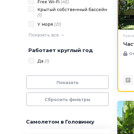
Free Wi-Fi
(
45
)
Крытый собственный бассейн
(
1
)
У моря
(
21
)
Показать все
Курор
Час
Работает круглый год
От
Да
(
1
)
Самолетом в Головинку