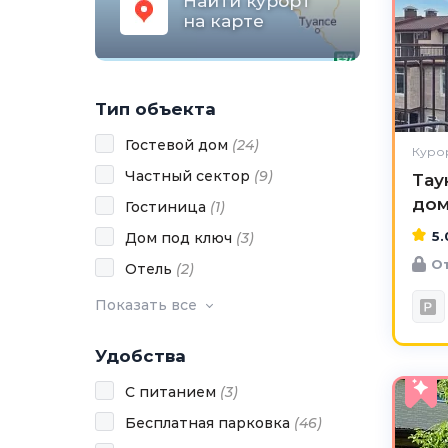
Найти курорт
на карте
Тип объекта
Гостевой дом
(
24
)
Курор
Частный сектор
(
9
)
Тау
до
Гостиница
(
1
)
5.
Дом под ключ
(
3
)
От
Отель
(
2
)
Показать все
Удобства
С питанием
(
3
)
Бесплатная парковка
(
46
)