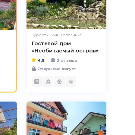
Чистота
Великолепно
Комфорт
Отлично
Расположение
Великолепно
Удобства
Великолепно
Курорты Сочи, Головинка
Гостевой дом
Цена /
Великолепно
качество
«Необитаемый остров»
Персонал
Великолепно
4.9
2 отзыва
Открытие август
2.7
Чистота
Великолепно