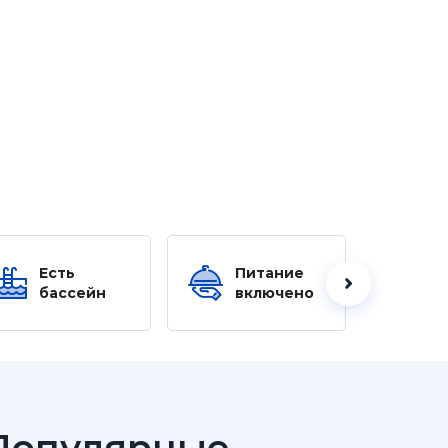
Есть
Питание
Ес
бассейн
включено
б