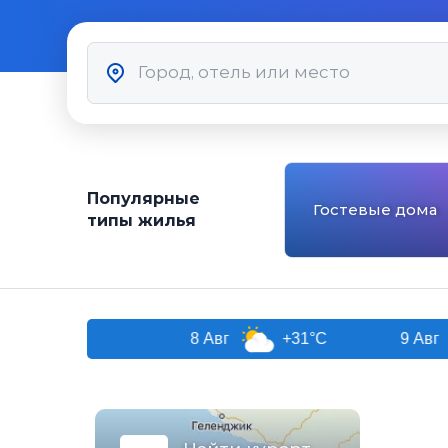
Популярные
Гостевые дома
типы жилья
и
8 Авг
+31°C
9 Авг
+