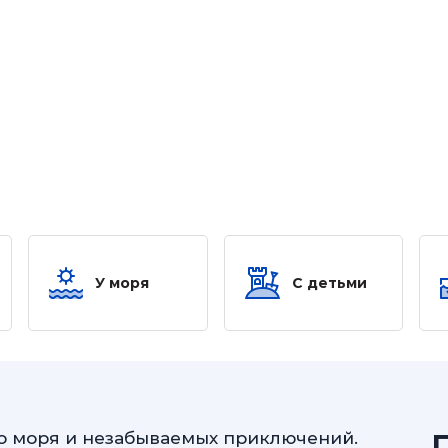
У моря
С детьми
го моря и незабываемых приключений.