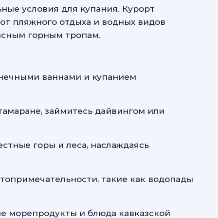
ьные условия для купания. Курорт
от пляжного отдыха и водных видов
исным горным тропам.
лнечными ваннами и купанием
тамаране, займитесь дайвингом или
стные горы и леса, наслаждаясь
стопримечательности, такие как водопады
ие морепродукты и блюда кавказской