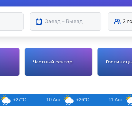
Частный сектор
Гостиниц
27°C
10 Авг
+26°C
11 Авг
+26°