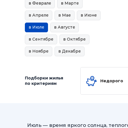
в Феврале
в Марте
в Апреле
в Мае
в Июне
в Июле
в Августе
в Сентябре
в Октябре
в Ноябре
в Декабре
Подборки жилья
Недорого
по критериям
Июль — время яркого солнца, тепло