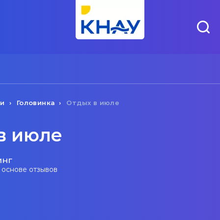
чи
Головинка
Отдых в июле
в июле
инг
а основе отзывов