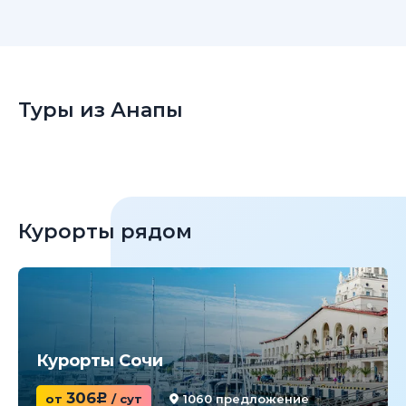
Туры из Анапы
Курорты рядом
Курорты Сочи
306
от
c
/ сут
1060 предложение