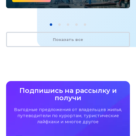
Показать все
Подпишись на рассылку и
получи
Выгодные предложения от владельцев жилья,
путеводители по курортам, туристические
лайфхаки и многое другое