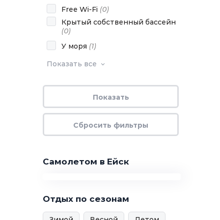
Free Wi-Fi
(
0
)
Крытый собственный бассейн
(
0
)
У моря
(
1
)
Показать все
Самолетом в Ейск
Отдых по сезонам
Зимой
Весной
Летом