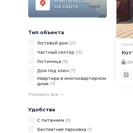
Найти курорт
на карте
Тип объекта
Гостевой дом
(
21
)
Курор
Частный сектор
(
15
)
Кот
Гостиница
(
9
)
От
Дом под ключ
(
7
)
Квартира в многоквартирном
доме
(
7
)
Показать все
Удобства
С питанием
(
0
)
Бесплатная парковка
(
1
)