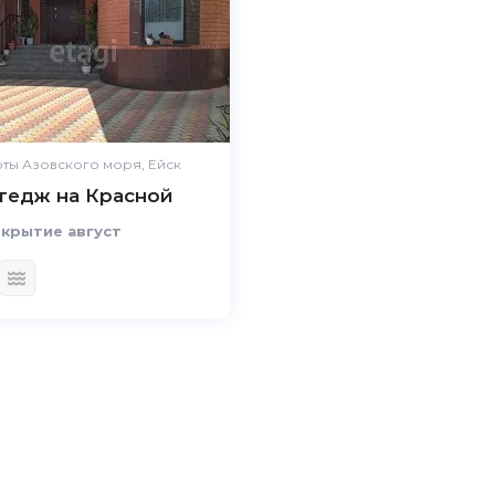
ты Азовского моря, Ейск
тедж на Красной
крытие август