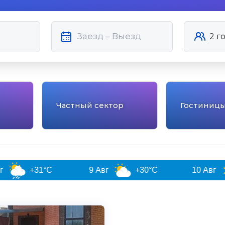
Частный сектор
Гостиниц
+31°C
9 Авг
+30°C
10 Авг
+28