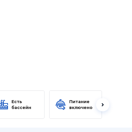
Есть
Питание
Ес
бассейн
включено
б