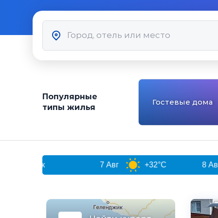
Популярные
Гостевые дома
типы жилья
рюк
7 Авг
+32°C
8 Авг