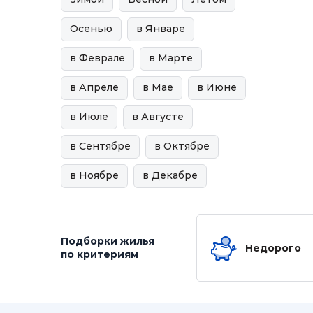
Осенью
в Январе
в Феврале
в Марте
в Апреле
в Мае
в Июне
в Июле
в Августе
в Сентябре
в Октябре
в Ноябре
в Декабре
Подборки жилья
Недорого
по критериям