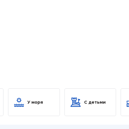
У моря
С детьми