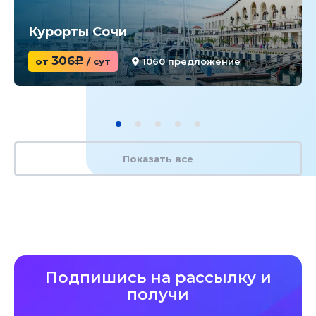
Курорты Сочи
306
от
c
/ сут
1060 предложение
Показать все
Подпишись на рассылку и
получи