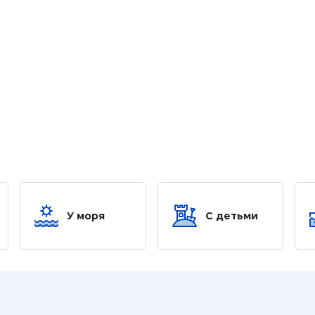
У моря
С детьми