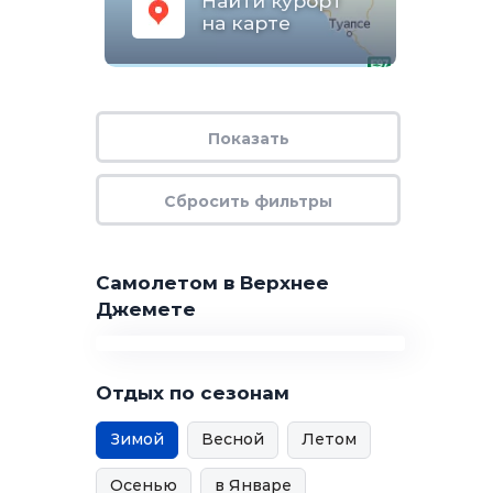
Найти курорт
на карте
Самолетом в Верхнее
Джемете
Отдых по сезонам
Зимой
Весной
Летом
Осенью
в Январе