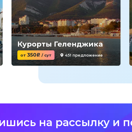
Курорты Геленджика
350
451 предложение
от
c
/ сут
ишись на рассылку и п