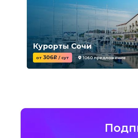
Курорты Сочи
306
1060 предложение
от
c
/ сут
Подп