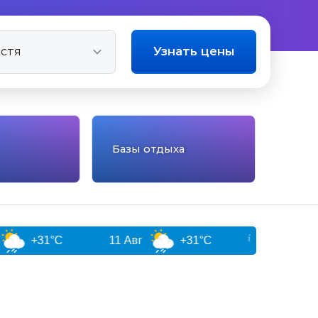
Узнать цены
Базы отдыха
°C
11 Авг
+31°C
12 Авг
+32°C