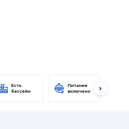
Есть
Питание
Ес
бассейн
включено
б