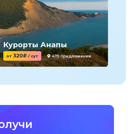
Курорты Анапы
Ку
320
475 предложение
от
c
/ сут
от
олучи