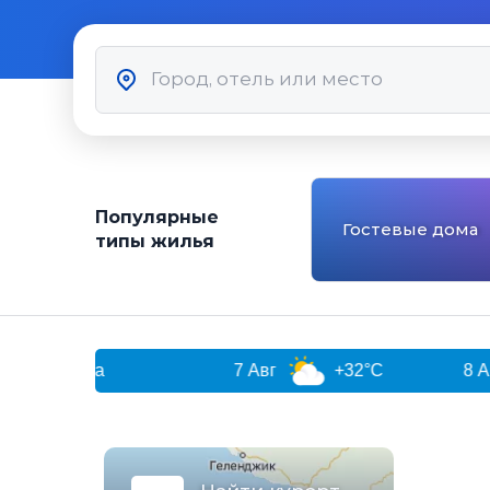
Популярные
Гостевые дома
типы жилья
апа
7 Авг
+32°C
8 Авг