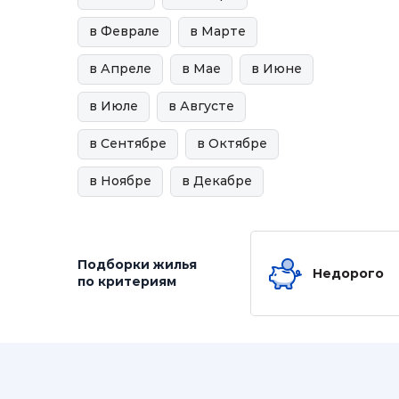
в Феврале
в Марте
в Апреле
в Мае
в Июне
в Июле
в Августе
в Сентябре
в Октябре
в Ноябре
в Декабре
Подборки жилья
Недорого
по критериям