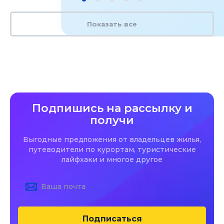
Показать все
Подпишись на рассылку и
получи
Выгодные предложения от владельцев жилья,
путеводители по курортам, туристические
лайфхаки и многое другое
Подписаться