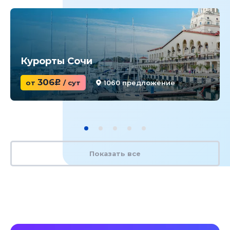
Курорты Сочи
306
от
c
/ сут
1060 предложение
Показать все