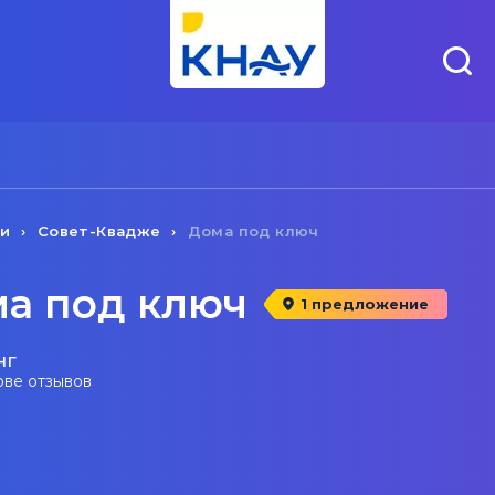
чи
Совет-Квадже
Дома под ключ
ма под ключ
1 предложение
нг
ове отзывов