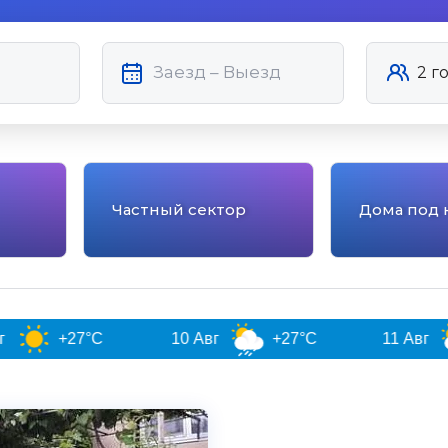
Частный сектор
Дома под 
+27°C
10 Авг
+27°C
11 Авг
+26