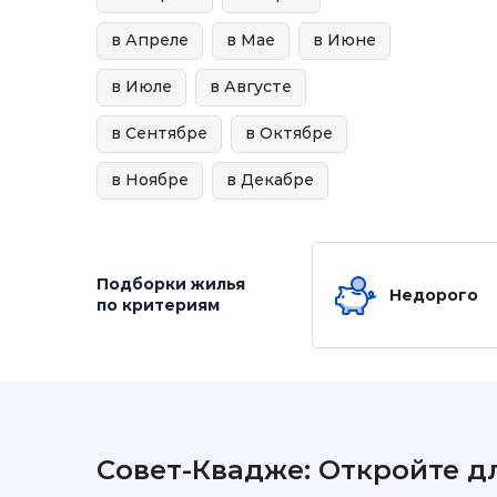
в Апреле
в Мае
в Июне
в Июле
в Августе
в Сентябре
в Октябре
в Ноябре
в Декабре
Подборки жилья
Недорого
по критериям
Совет-Квадже: Откройте д