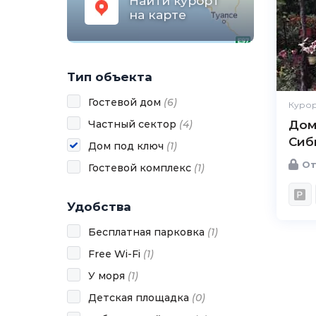
Найти курорт
на карте
Тип объекта
Гостевой дом
(
6
)
Курор
Частный сектор
(
4
)
Дом
Сиб
Дом под ключ
(
1
)
От
Гостевой комплекс
(
1
)
Удобства
Бесплатная парковка
(
1
)
Free Wi-Fi
(
1
)
У моря
(
1
)
Детская площадка
(
0
)