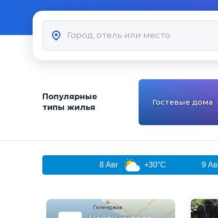
Популярные
Гостевые дома
типы жилья
чи
8 Авг
+30°C
9 Авг