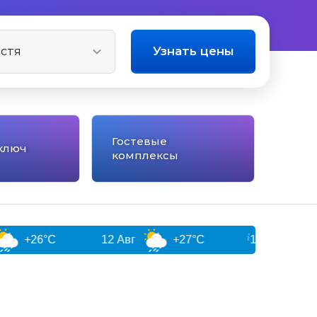
Узнать цены
Гостевые
ключ
комплексы
°C
12 Авг
+27°C
13 Авг
+27°C