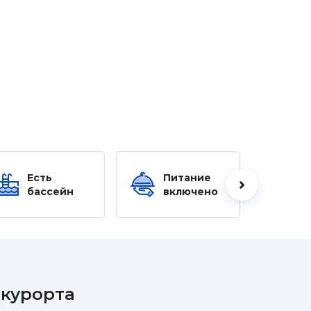
Есть
Питание
Ес
бассейн
включено
б
 курорта