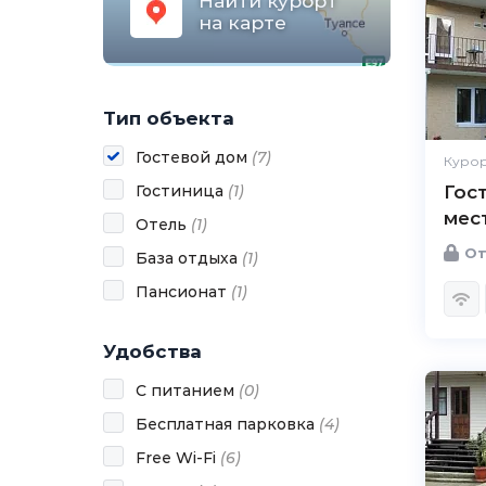
Найти курорт
на карте
Тип объекта
Гостевой дом
(
7
)
Курор
Гостиница
(
1
)
Гос
мес
Отель
(
1
)
От
База отдыха
(
1
)
Пансионат
(
1
)
Удобства
С питанием
(
0
)
Бесплатная парковка
(
4
)
Free Wi-Fi
(
6
)