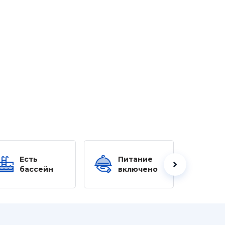
Есть
Питание
Ес
бассейн
включено
б