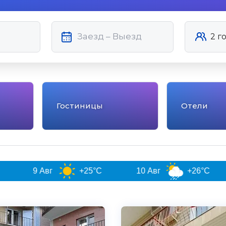
Гостиницы
Отели
 Авг
+25°C
10 Авг
+26°C
11 Ав