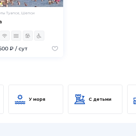
ты Туапсе, Шепси
a
500 ₽ / сут
У моря
С детьми