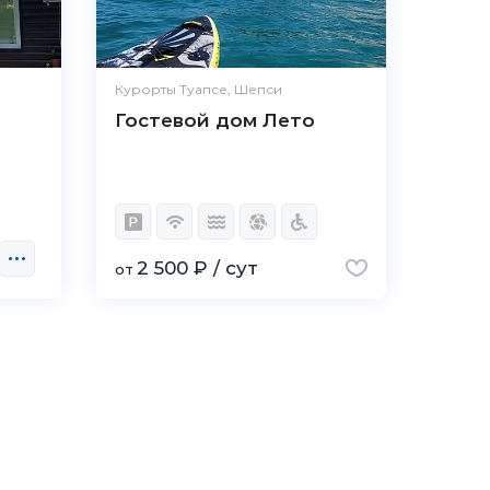
Курорты Туапсе, Шепси
Гостевой дом Лето
2 500 ₽ / сут
от