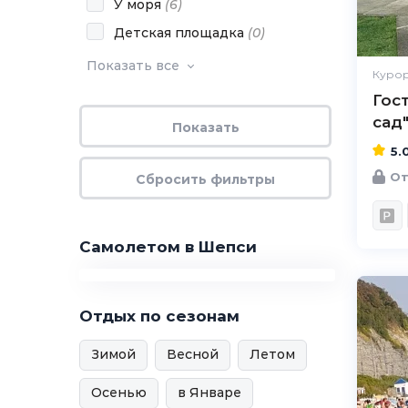
У моря
(
6
)
Детская площадка
(
0
)
Показать все
Курор
Гос
сад
5.
От
Самолетом в Шепси
Отдых по сезонам
Зимой
Весной
Летом
Осенью
в Январе