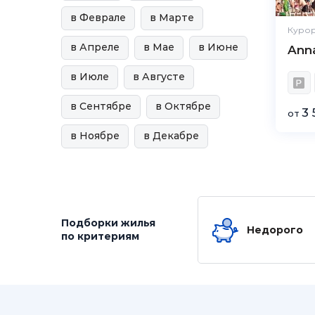
в Феврале
в Марте
Курор
в Апреле
в Мае
в Июне
Ann
в Июле
в Августе
в Сентябре
в Октябре
3 
от
в Ноябре
в Декабре
Подборки жилья
Недорого
по критериям