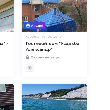
Акция!
Курорты Туапсе, Шепси
а" -
Гостевой дом "Усадьба
Александр"
Открытие август