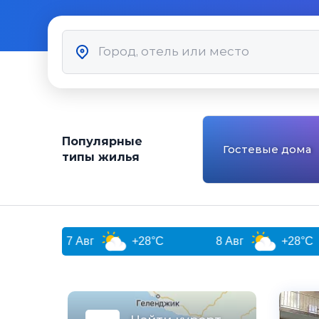
Популярные
Гостевые дома
типы жилья
7 Авг
+28°C
8 Авг
+28°C
9