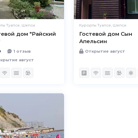
Удобства
Великолепно
Цена /
Великолепно
качество
ты Туапсе, Шепси
Курорты Туапсе, Шепси
тевой дом "Райский
Гостевой дом Сын
Персонал
Великолепно
"
Апельсин
0
1 отзыв
Открытие август
крытие август