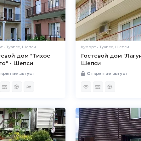
ты Туапсе, Шепси
Курорты Туапсе, Шепси
тевой дом "Тихое
Гостевой дом "Лагун
то" - Шепси
Шепси
крытие август
Открытие август
5.0
Чистота
Великолепно
Комфорт
Великолепно
Расположение
Великолепно