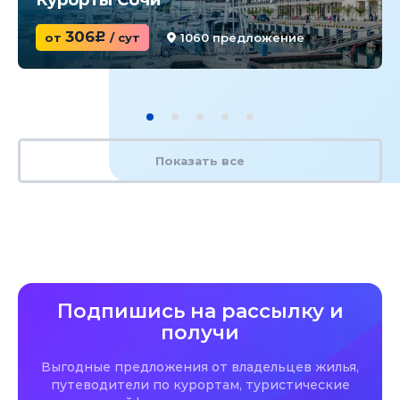
306
от
c
/ сут
1060 предложение
Показать все
Подпишись на рассылку и
получи
Выгодные предложения от владельцев жилья,
путеводители по курортам, туристические