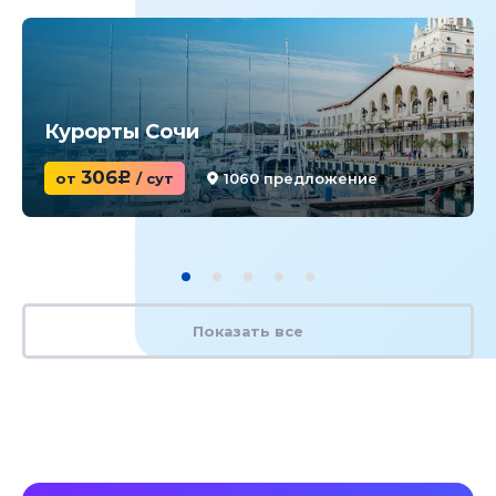
Курорты Сочи
306
от
c
/ сут
1060 предложение
Показать все