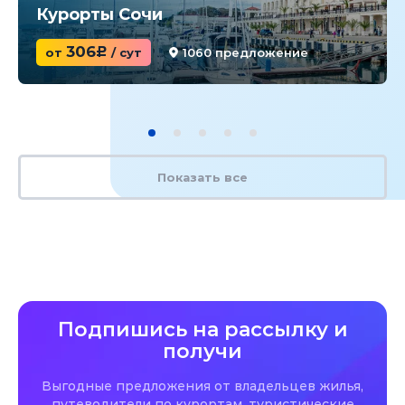
Курорты Сочи
306
от
c
/ сут
1060 предложение
Показать все
Подпишись на рассылку и
получи
Выгодные предложения от владельцев жилья,
путеводители по курортам, туристические