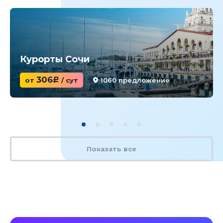
Курорты Сочи
306
от
c
/ сут
1060 предложение
Показать все