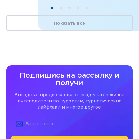
Показать все
Подпишись на рассылку и
получи
Выгодные предложения от владельцев жилья,
путеводители по курортам, туристические
лайфхаки и многое другое