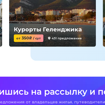
Курорты Геленджика
350
451 предложение
от
c
/ сут
ишись на рассылку и п
дложения от владельцев жилья, путеводители