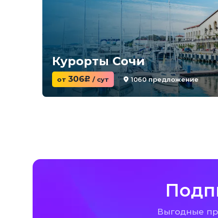
Курорты Сочи
306
1060 предложение
от
c
/ сут
Подп
Выгодные пре