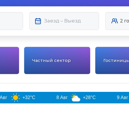
Частный сектор
Гостиниц
+32°C
8 Авг
+28°C
9 Авг
+