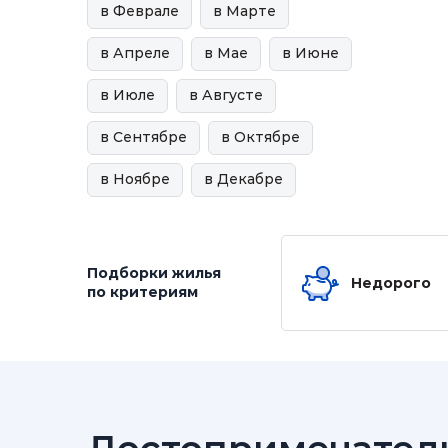
в Феврале
в Марте
в Апреле
в Мае
в Июне
в Июле
в Августе
в Сентябре
в Октябре
в Ноябре
в Декабре
Подборки жилья
Недорого
по критериям