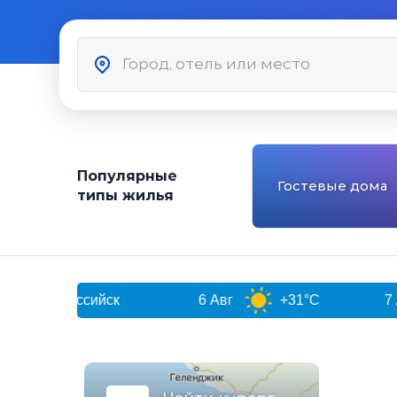
Популярные
Гостевые дома
типы жилья
ороссийск
6 Авг
+31°C
7 Авг