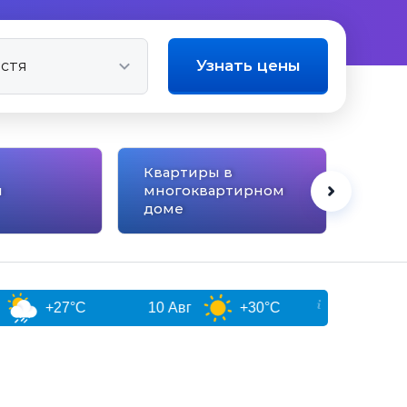
Узнать цены
Квартиры в
Гост
ы
многоквартирном
комп
доме
27°C
10 Авг
+30°C
11 Авг
+29°