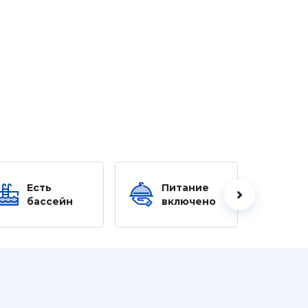
Есть
Питание
Ес
бассейн
включено
б