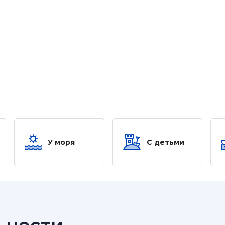
У моря
С детьми