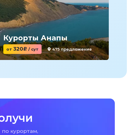
Курорты Анапы
Ку
320
475 предложение
от
c
/ сут
от
олучи
 по курортам,