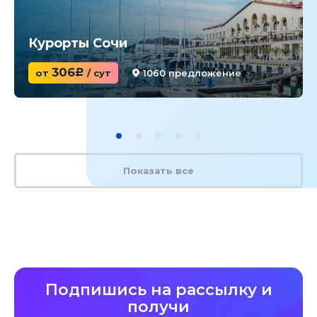
Курорты Сочи
306
от
c
/ сут
1060 предложение
Показать все
Подпишись на рассылку и
получи