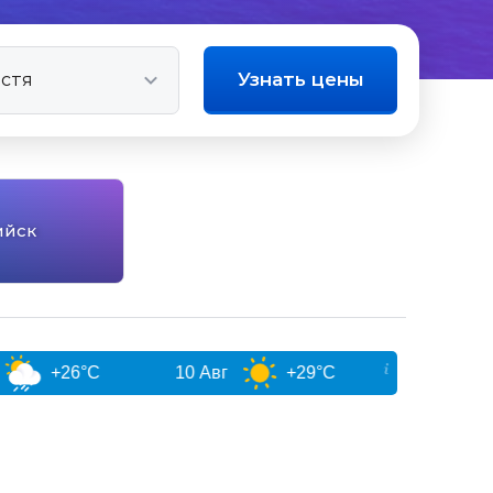
Узнать цены
ийск
°C
10 Авг
+29°C
11 Авг
+30°C