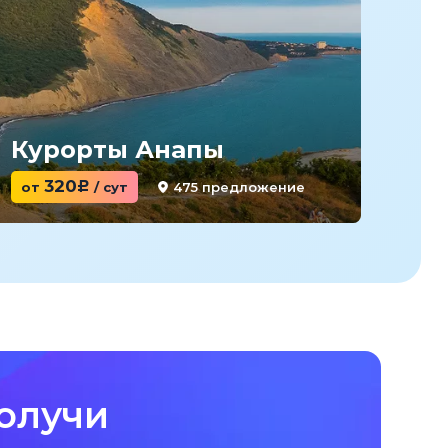
Курорты Анапы
Ку
320
475 предложение
от
c
/ сут
от
олучи