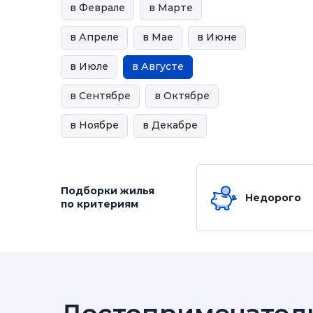
в Феврале
в Марте
в Апреле
в Мае
в Июне
в Июле
в Августе
в Сентябре
в Октябре
в Ноябре
в Декабре
Подборки жилья
Недорого
по критериям