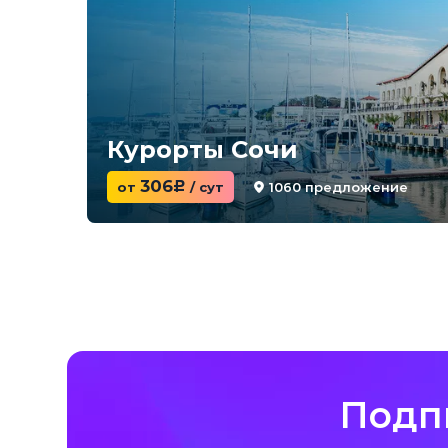
Курорты Сочи
306
1060 предложение
от
c
/ сут
Подп