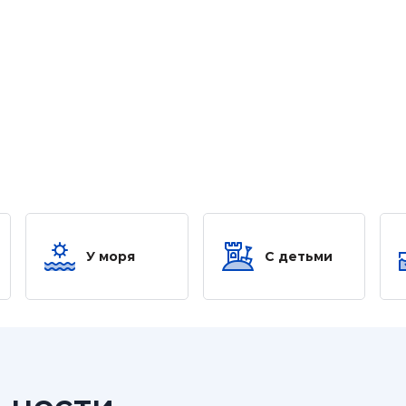
У моря
С детьми