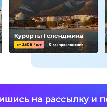
Курорты Геленджика
350
451 предложение
от
c
/ сут
ишись на рассылку и п