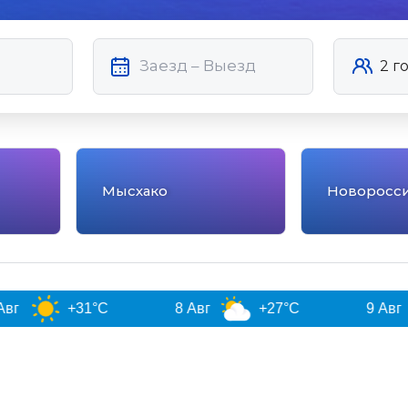
Мысхако
Новоросс
+31°C
8 Авг
+27°C
9 Авг
+26