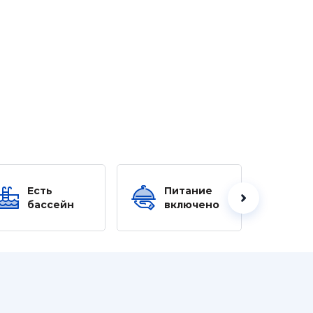
Есть
Питание
Ес
бассейн
включено
б