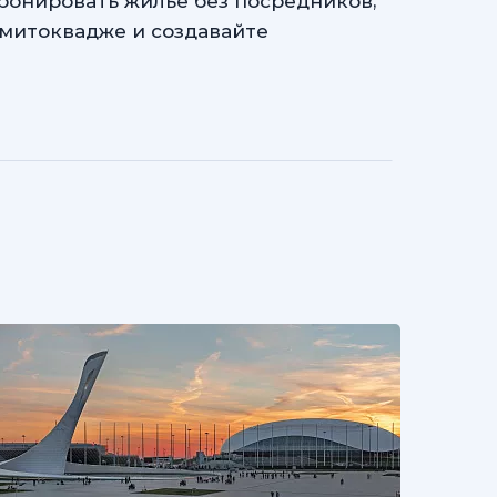
ронировать жилье без посредников,
емитоквадже и создавайте