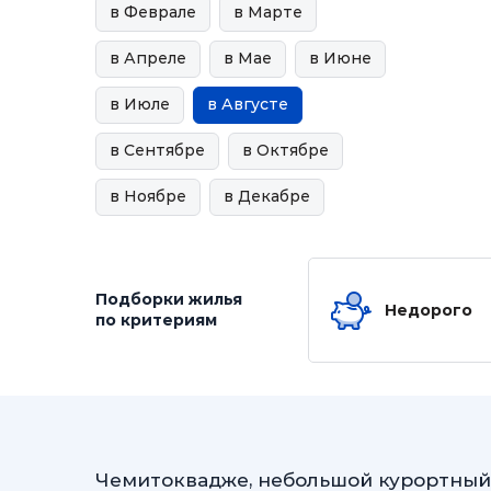
в Феврале
в Марте
в Апреле
в Мае
в Июне
в Июле
в Августе
в Сентябре
в Октябре
в Ноябре
в Декабре
Подборки жилья
Недорого
по критериям
Чемитоквадже, небольшой курортный 