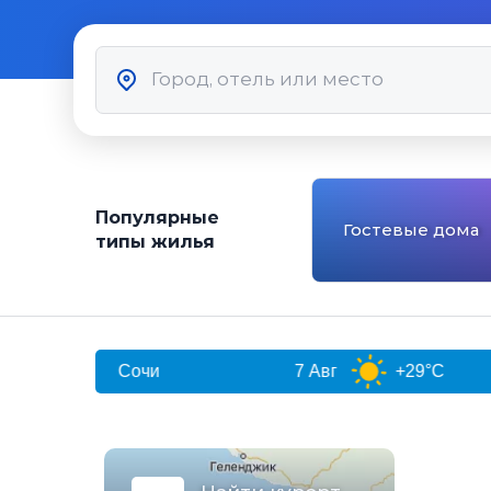
Популярные
Гостевые дома
типы жилья
Сочи
7 Авг
+29°C
8 Авг