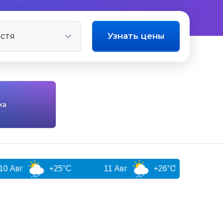
Узнать цены
ха
+25°C
11 Авг
+26°C
12 Авг