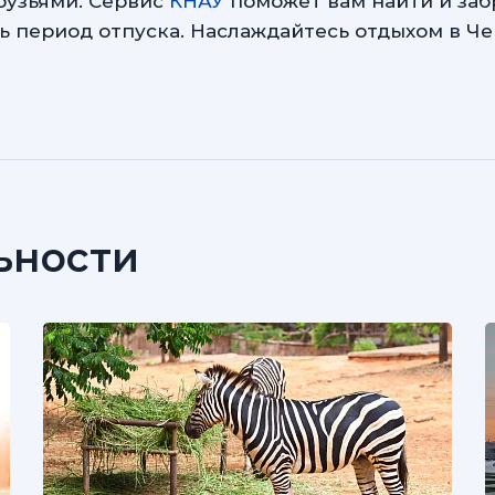
рузьями. Сервис
КНАУ
поможет вам найти и заб
ь период отпуска. Наслаждайтесь отдыхом в Ч
ьности